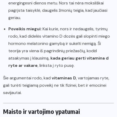
energingesni dienos metu. Nors tai nėra moksliškai
pagrįsta taisyklė, daugelis žmonių teigia, kad jaučiasi
geriau.
Poveikis miegui:
Kai kurie, nors ir nedaugelis, tyrimų
rodo, kad didelės vitamino D dozės gali slopinti miego
hormono melatonino gamybą ir sukelti nemigą. Ši
teorija yra viena iš pagrindinių priežasčių, kodėl
atsakymas į klausimą,
kada geriau gerti vitamina d
ryte ar vakare
, linksta į ryto pusę.
Šie argumentai rodo, kad
vitaminas D
, vartojamas ryte,
gali turėti teigiamą poveikį ne tik fizinei, bet ir emocinei
savijautai.
Maisto ir vartojimo ypatumai