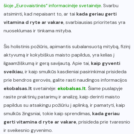
šioje „Eurovaistinės“ informacinėje svetainėje
. Svarbu
atsiminti, kad nepaisant to, ar tai
kada geriau gerti
vitamina d ryte ar vakare
, svarbiausias prioritetas yra
nuoseklumas ir tinkama mityba.
Šis holistinis požiūris, apimantis subalansuotą mitybą, fizinį
aktyvumą ir kokybiškus maisto papildus, yra kelias į
ilgaamžiškumą ir gerą savijautą. Apie tai,
kaip gyventi
sveikiau
, ir kaip smulkūs kasdieniai pasirinkimai prisideda
prie bendros gerovės, galite rasti naudingos informacijos
ekobalsas.lt
svetainėje:
ekobalsas.lt
. Šiame puslapyje
rasite praktinių patarimų ir analizę, kaip derinti maisto
papildus su atsakingu požiūriu į aplinką, ir pamatyti, kaip
smulkūs žingsniai, tokie kaip sprendimas,
kada geriau
gerti vitamina d ryte ar vakare
, prisideda prie tvaresnio
ir sveikesnio gyvenimo.