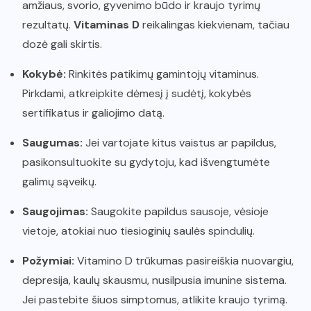
amžiaus, svorio, gyvenimo būdo ir kraujo tyrimų
rezultatų.
Vitaminas D
reikalingas kiekvienam, tačiau
dozė gali skirtis.
Kokybė:
Rinkitės patikimų gamintojų vitaminus.
Pirkdami, atkreipkite dėmesį į sudėtį, kokybės
sertifikatus ir galiojimo datą.
Saugumas:
Jei vartojate kitus vaistus ar papildus,
pasikonsultuokite su gydytoju, kad išvengtumėte
galimų sąveikų.
Saugojimas:
Saugokite papildus sausoje, vėsioje
vietoje, atokiai nuo tiesioginių saulės spindulių.
Požymiai:
Vitamino D trūkumas pasireiškia nuovargiu,
depresija, kaulų skausmu, nusilpusia imunine sistema.
Jei pastebite šiuos simptomus, atlikite kraujo tyrimą.