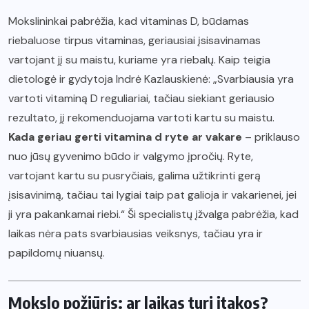
Mokslininkai pabrėžia, kad vitaminas D, būdamas
riebaluose tirpus vitaminas, geriausiai įsisavinamas
vartojant jį su maistu, kuriame yra riebalų. Kaip teigia
dietologė ir gydytoja Indrė Kazlauskienė: „Svarbiausia yra
vartoti vitaminą D reguliariai, tačiau siekiant geriausio
rezultato, jį rekomenduojama vartoti kartu su maistu.
Kada geriau gerti vitamina d ryte ar vakare
– priklauso
nuo jūsų gyvenimo būdo ir valgymo įpročių. Ryte,
vartojant kartu su pusryčiais, galima užtikrinti gerą
įsisavinimą, tačiau tai lygiai taip pat galioja ir vakarienei, jei
ji yra pakankamai riebi.“ Ši specialistų įžvalga pabrėžia, kad
laikas nėra pats svarbiausias veiksnys, tačiau yra ir
papildomų niuansų.
Mokslo požiūris: ar laikas turi įtakos?