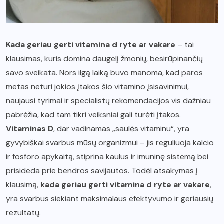
Kada geriau gerti vitamina d ryte ar vakare
– tai
klausimas, kuris domina daugelį žmonių, besirūpinančių
savo sveikata. Nors ilgą laiką buvo manoma, kad paros
metas neturi jokios įtakos šio vitamino įsisavinimui,
naujausi tyrimai ir specialistų rekomendacijos vis dažniau
pabrėžia, kad tam tikri veiksniai gali turėti įtakos.
Vitaminas D
, dar vadinamas „saulės vitaminu“, yra
gyvybiškai svarbus mūsų organizmui – jis reguliuoja kalcio
ir fosforo apykaitą, stiprina kaulus ir imuninę sistemą bei
prisideda prie bendros savijautos. Todėl atsakymas į
klausimą,
kada geriau gerti vitamina d ryte ar vakare
,
yra svarbus siekiant maksimalaus efektyvumo ir geriausių
rezultatų.