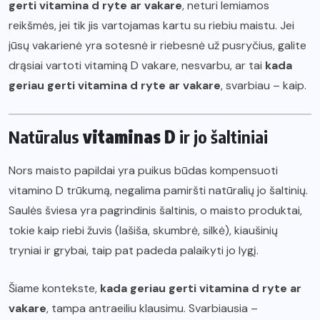
gerti vitamina d ryte ar vakare
, neturi lemiamos
reikšmės, jei tik jis vartojamas kartu su riebiu maistu. Jei
jūsų vakarienė yra sotesnė ir riebesnė už pusryčius, galite
drąsiai vartoti vitaminą D vakare, nesvarbu, ar tai
kada
geriau gerti vitamina d ryte ar vakare
, svarbiau – kaip.
Natūralus
vitaminas D
ir jo šaltiniai
Nors maisto papildai yra puikus būdas kompensuoti
vitamino D trūkumą, negalima pamiršti natūralių jo šaltinių.
Saulės šviesa yra pagrindinis šaltinis, o maisto produktai,
tokie kaip riebi žuvis (lašiša, skumbrė, silkė), kiaušinių
tryniai ir grybai, taip pat padeda palaikyti jo lygį.
Šiame kontekste,
kada geriau gerti vitamina d ryte ar
vakare
, tampa antraeiliu klausimu. Svarbiausia –