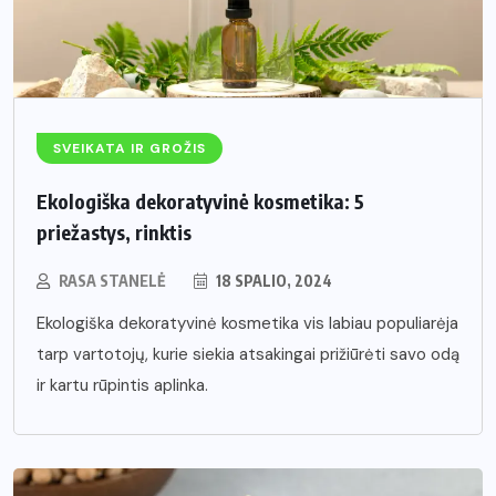
SVEIKATA IR GROŽIS
Ekologiška dekoratyvinė kosmetika: 5
priežastys, rinktis
RASA STANELĖ
18 SPALIO, 2024
Ekologiška dekoratyvinė kosmetika vis labiau populiarėja
tarp vartotojų, kurie siekia atsakingai prižiūrėti savo odą
ir kartu rūpintis aplinka.