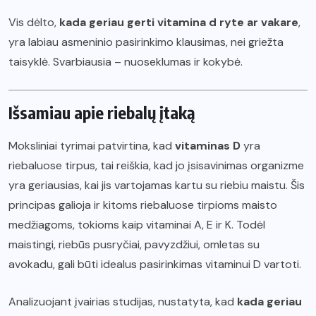
Vis dėlto,
kada geriau gerti vitamina d ryte ar vakare
,
yra labiau asmeninio pasirinkimo klausimas, nei griežta
taisyklė. Svarbiausia – nuoseklumas ir kokybė.
Išsamiau apie riebalų įtaką
Moksliniai tyrimai patvirtina, kad
vitaminas D
yra
riebaluose tirpus, tai reiškia, kad jo įsisavinimas organizme
yra geriausias, kai jis vartojamas kartu su riebiu maistu. Šis
principas galioja ir kitoms riebaluose tirpioms maisto
medžiagoms, tokioms kaip vitaminai A, E ir K. Todėl
maistingi, riebūs pusryčiai, pavyzdžiui, omletas su
avokadu, gali būti idealus pasirinkimas vitaminui D vartoti.
Analizuojant įvairias studijas, nustatyta, kad
kada geriau