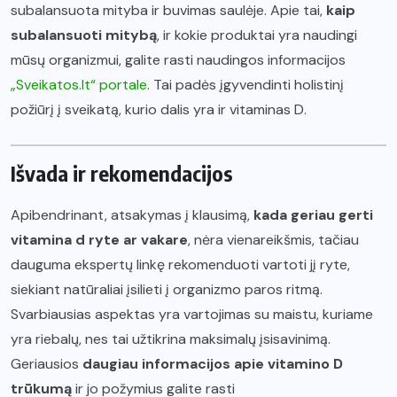
subalansuota mityba ir buvimas saulėje. Apie tai,
kaip
subalansuoti mitybą
, ir kokie produktai yra naudingi
mūsų organizmui, galite rasti naudingos informacijos
„Sveikatos.lt“ portale
. Tai padės įgyvendinti holistinį
požiūrį į sveikatą, kurio dalis yra ir vitaminas D.
Išvada ir rekomendacijos
Apibendrinant, atsakymas į klausimą,
kada geriau gerti
vitamina d ryte ar vakare
, nėra vienareikšmis, tačiau
dauguma ekspertų linkę rekomenduoti vartoti jį ryte,
siekiant natūraliai įsilieti į organizmo paros ritmą.
Svarbiausias aspektas yra vartojimas su maistu, kuriame
yra riebalų, nes tai užtikrina maksimalų įsisavinimą.
Geriausios
daugiau informacijos apie vitamino D
trūkumą
ir jo požymius galite rasti