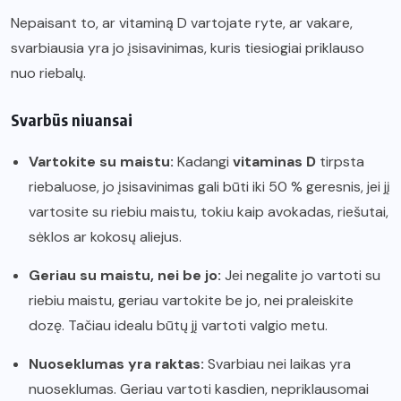
Nepaisant to, ar vitaminą D vartojate ryte, ar vakare,
svarbiausia yra jo įsisavinimas, kuris tiesiogiai priklauso
nuo riebalų.
Svarbūs niuansai
Vartokite su maistu:
Kadangi
vitaminas D
tirpsta
riebaluose, jo įsisavinimas gali būti iki 50 % geresnis, jei jį
vartosite su riebiu maistu, tokiu kaip avokadas, riešutai,
sėklos ar kokosų aliejus.
Geriau su maistu, nei be jo:
Jei negalite jo vartoti su
riebiu maistu, geriau vartokite be jo, nei praleiskite
dozę. Tačiau idealu būtų jį vartoti valgio metu.
Nuoseklumas yra raktas:
Svarbiau nei laikas yra
nuoseklumas. Geriau vartoti kasdien, nepriklausomai