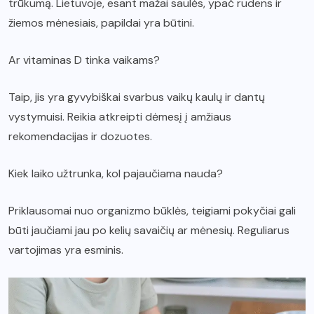
trūkumą. Lietuvoje, esant mažai saulės, ypač rudens ir
žiemos mėnesiais, papildai yra būtini.
Ar vitaminas D tinka vaikams?
Taip, jis yra gyvybiškai svarbus vaikų kaulų ir dantų
vystymuisi. Reikia atkreipti dėmesį į amžiaus
rekomendacijas ir dozuotes.
Kiek laiko užtrunka, kol pajaučiama nauda?
Priklausomai nuo organizmo būklės, teigiami pokyčiai gali
būti jaučiami jau po kelių savaičių ar mėnesių. Reguliarus
vartojimas yra esminis.