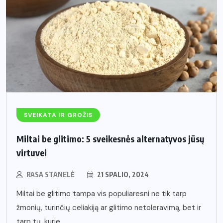
SVEIKATA IR GROŽIS
Miltai be glitimo: 5 sveikesnės alternatyvos jūsų
virtuvei
RASA STANELĖ
21 SPALIO, 2024
Miltai be glitimo tampa vis populiaresni ne tik tarp
žmonių, turinčių celiakiją ar glitimo netoleravimą, bet ir
tarp tų, kurie