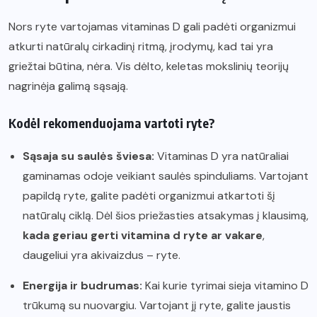
Nors ryte vartojamas vitaminas D gali padėti organizmui
atkurti natūralų cirkadinį ritmą, įrodymų, kad tai yra
griežtai būtina, nėra. Vis dėlto, keletas mokslinių teorijų
nagrinėja galimą sąsają.
Kodėl rekomenduojama vartoti ryte?
Sąsaja su saulės šviesa:
Vitaminas D yra natūraliai
gaminamas odoje veikiant saulės spinduliams. Vartojant
papildą ryte, galite padėti organizmui atkartoti šį
natūralų ciklą. Dėl šios priežasties atsakymas į klausimą,
kada geriau gerti vitamina d ryte ar vakare
,
daugeliui yra akivaizdus – ryte.
Energija ir budrumas:
Kai kurie tyrimai sieja vitamino D
trūkumą su nuovargiu. Vartojant jį ryte, galite jaustis