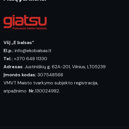
VšĮ „E balsas“
El.p.
: info@ekobalsas.lt
Tel.:
+370 648 11330
Adresas
: Justiniškių g. 62A-201, Vilnius, LT05239
Įmonės kodas:
307548568
VMVT Maisto tvarkymo subjekto registracija,
atpažinimo
Nr.
130024982.