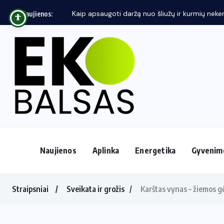
Naujienos:
Naujienos
Aplinka
Energetika
Gyvenim
Straipsniai
Sveikata ir grožis
Karštas vynas – žiemos gė