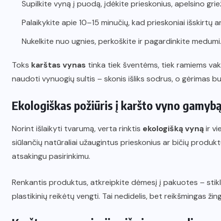
Supilkite vyną į puodą, įdėkite prieskonius, apelsino grieži
Palaikykite apie 10–15 minučių, kad prieskoniai išskirtų 
Nukelkite nuo ugnies, perkoškite ir pagardinkite medumi
Toks
karštas vynas
tinka tiek šventėms, tiek ramiems vaka
naudoti vynuogių sultis – skonis išliks sodrus, o gėrimas bu
Ekologiškas požiūris į karšto vyno gamyb
Norint išlaikyti tvarumą, verta rinktis
ekologišką vyną
ir vi
siūlančių natūraliai užaugintus prieskonius ar bičių produ
atsakingu pasirinkimu.
Renkantis produktus, atkreipkite dėmesį į pakuotes – stikli
plastikinių reikėtų vengti. Tai nedidelis, bet reikšmingas ži