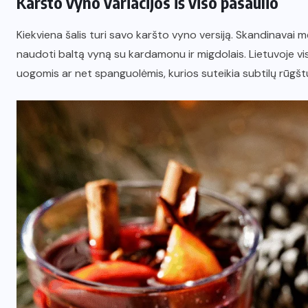
Karšto vyno variacijos iš viso pasaulio
Kiekviena šalis turi savo karšto vyno versiją. Skandinavai mė
naudoti baltą vyną su kardamonu ir migdolais. Lietuvoje vi
uogomis ar net spanguolėmis, kurios suteikia subtilų rūgš