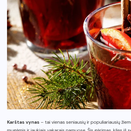
Karštas vynas
– tai vienas seniausių ir populiariausių žie
mugėmis ir jaukiais vakarais namuose. Šis gėrimas, kilęs iš