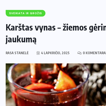
SVEIKATA IR GROŽIS
Karštas vynas – žiemos gėrim
jaukumą
RASA STANELĖ
4 LAPKRIČIO, 2025
0 KOMENTARA
ENERGETIKA
NAUJIENOS
,
Naujas svertas Europoje: Lietuva
perima svarbų postą strateginėje
i
Europos energetikos asociacijoje
2 LIEPOS, 2026