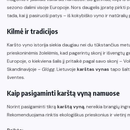
sezono dalimi visoje Europoje. Nors daugelis įpratę pirkti p
tada, kai jį pasiruoši patys – iš kokybiško vyno ir natūralių 
Kilmė ir tradicijos
Karšto vyno istorija siekia daugiau nei du tūkstančius metų.
prieskoninėmis žolelėmis, kad pagerintų skonį ir išvengtų g
Europoje, o kiekviena šalis jį pritaikė pagal savo skonį – Vo
Skandinavijoje –
Glögg
. Lietuvoje
karštas vynas
tapo šalt
šventes.
Kaip pasigaminti karštą vyną namuose
Norint pasigaminti tikrą
karštą vyną
, nereikia brangių ing
Rekomenduojama rinktis ekologiškus prieskonius ir vietinį 