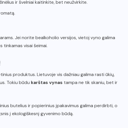
nėlius ir švelniai kaitinkite, bet neužvirkite.
aromatą.
.
rams. Jei norite bealkoholio versijos, vietoj vyno galima
s tinkamas visai šeimai.
ą
etinius produktus. Lietuvoje vis dažniau galima rasti ūkių,
ktus. Tokiu būdu
karštas vynas
tampa ne tik skaniu, bet ir
nius butelius ir popierinius įpakavimus galima perdirbti, o
ngsnis į ekologiškesnį gyvenimo būdą.