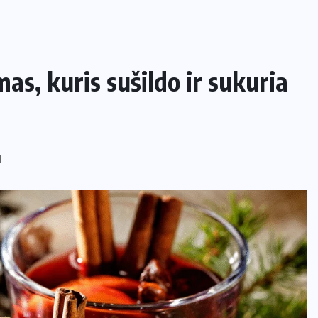
as, kuris sušildo ir sukuria
I
NAMAI IR SODAS
Kaip apsaugoti daržą nuo šliužų ir
kurmių nekenkiant augalams?
29 LIEPOS, 2026