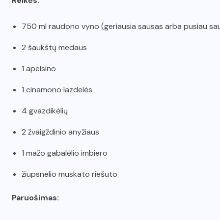
Reikės:
750 ml raudono vyno (geriausia sausas arba pusiau sa
2 šaukštų medaus
1 apelsino
1 cinamono lazdelės
4 gvazdikėlių
2 žvaigždinio anyžiaus
1 mažo gabalėlio imbiero
žiupsnelio muskato riešuto
Paruošimas: