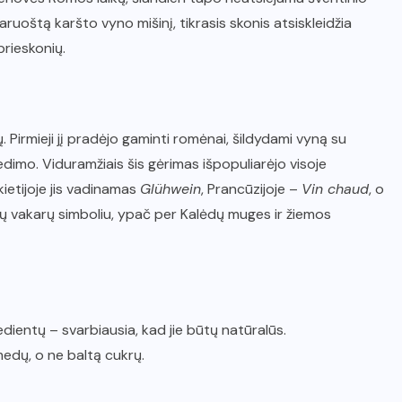
aruoštą karšto vyno mišinį, tikrasis skonis atsiskleidžia
prieskonių.
 Pirmieji jį pradėjo gaminti romėnai, šildydami vyną su
edimo. Viduramžiais šis gėrimas išpopuliarėjo visoje
kietijoje jis vadinamas
Glühwein
, Prancūzijoje –
Vin chaud
, o
ų vakarų simboliu, ypač per Kalėdų muges ir žiemos
redientų – svarbiausia, kad jie būtų natūralūs.
medų, o ne baltą cukrų.