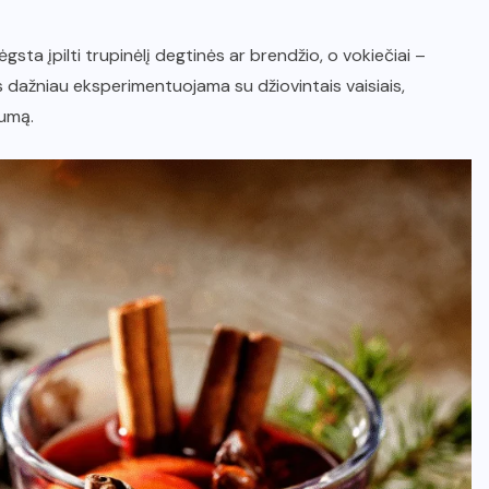
gsta įpilti trupinėlį degtinės ar brendžio, o vokiečiai –
s dažniau eksperimentuojama su džiovintais vaisiais,
tumą.