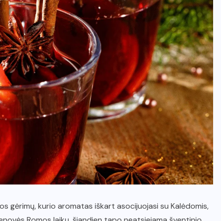
mos gėrimų, kurio aromatas iškart asocijuojasi su Kalėdomis,
 senovės Romos laikų, šiandien tapo neatsiejama šventinio