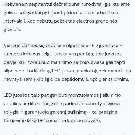
Kiekvienam segmentui dažnai būna nurodyta ilgis, kuriame
galima saugiai karpyti juostą (dažnai 5 cm arba 10 cm
intervalai), kad nebūtų pažeistas elektros grandinės
grandis.
Viena iš dažniausių problemų ilgesnėse LED juostose –
įtampos kritimas: jeigu juosta yra per ilga, toje juostos
dalyje, kuri toliau nuo maitinimo šaltinio, šviesa gali tapti
silpnesnė. Todėl daug LED juostų gamintojų rekomenduoja
neviršyti tam tikro ilgio be papildomų jungčių ar stiprinimų.
LED juostos taip pat gali būti montuojamos į aliuminio
profilius ar difuzorius, kurie padeda paskirstyti šviesą
tolygiai ir garantuoja geresnį aušinimą – tai prailgina
tarnavimo laiką bei sumažina karščio poveikį.