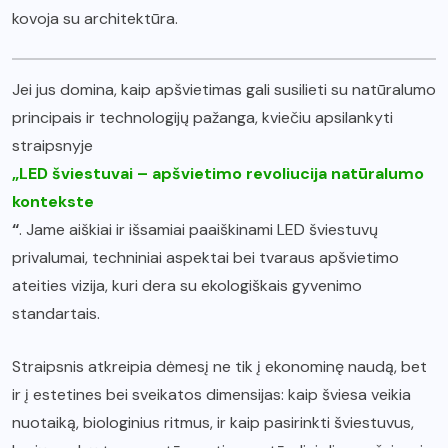
kovoja su architektūra.
Jei jus domina, kaip apšvietimas gali susilieti su natūralumo
principais ir technologijų pažanga, kviečiu apsilankyti
straipsnyje
„LED šviestuvai – apšvietimo revoliucija natūralumo
kontekste
“
. Jame aiškiai ir išsamiai paaiškinami LED šviestuvų
privalumai, techniniai aspektai bei tvaraus apšvietimo
ateities vizija, kuri dera su ekologiškais gyvenimo
standartais.
Straipsnis atkreipia dėmesį ne tik į ekonominę naudą, bet
ir į estetines bei sveikatos dimensijas: kaip šviesa veikia
nuotaiką, biologinius ritmus, ir kaip pasirinkti šviestuvus,