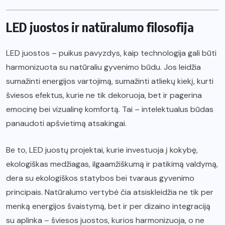
LED juostos ir natūralumo filosofija
LED juostos – puikus pavyzdys, kaip technologija gali būti
harmonizuota su natūraliu gyvenimo būdu. Jos leidžia
sumažinti energijos vartojimą, sumažinti atliekų kiekį, kurti
šviesos efektus, kurie ne tik dekoruoja, bet ir pagerina
emocinę bei vizualinę komfortą. Tai – intelektualus būdas
panaudoti apšvietimą atsakingai.
Be to, LED juostų projektai, kurie investuoja į kokybę,
ekologiškas medžiagas, ilgaamžiškumą ir patikimą valdymą,
dera su ekologiškos statybos bei tvaraus gyvenimo
principais. Natūralumo vertybė čia atsiskleidžia ne tik per
menką energijos švaistymą, bet ir per dizaino integraciją
su aplinka – šviesos juostos, kurios harmonizuoja, o ne