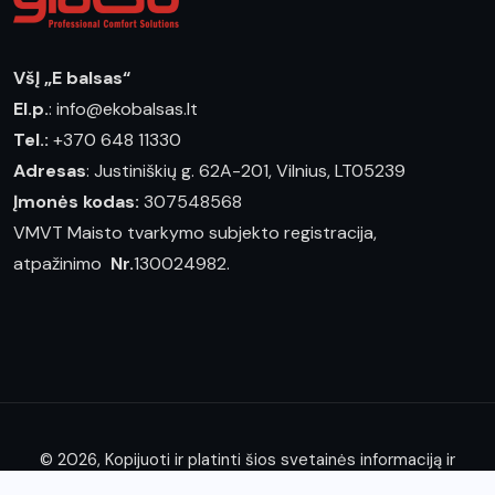
VšĮ „E balsas“
El.p.
: info@ekobalsas.lt
Tel.:
+370 648 11330
Adresas
: Justiniškių g. 62A-201, Vilnius, LT05239
Įmonės kodas:
307548568
VMVT Maisto tvarkymo subjekto registracija,
atpažinimo
Nr.
130024982.
© 2026, Kopijuoti ir platinti šios svetainės informaciją ir
straipsnius leidžiama tik nurodžius "E balsas" nuosavybės