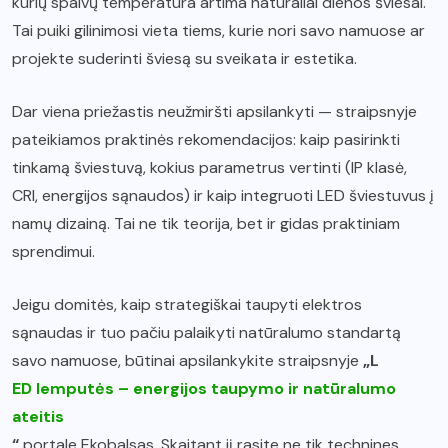
kurių spalvų temperatūra artima natūraliai dienos šviesai.
Tai puiki gilinimosi vieta tiems, kurie nori savo namuose ar
projekte suderinti šviesą su sveikata ir estetika.
Dar viena priežastis neužmiršti apsilankyti — straipsnyje
pateikiamos praktinės rekomendacijos: kaip pasirinkti
tinkamą šviestuvą, kokius parametrus vertinti (IP klasė,
CRI, energijos sąnaudos) ir kaip integruoti LED šviestuvus į
namų dizainą. Tai ne tik teorija, bet ir gidas praktiniam
sprendimui.
Jeigu domitės, kaip strategiškai taupyti elektros
sąnaudas ir tuo pačiu palaikyti natūralumo standartą
savo namuose, būtinai apsilankykite straipsnyje
„L
ED lemputės – energijos taupymo ir natūralumo
ateitis
“
portale Ekobalsas. Skaitant jį rasite ne tik technines