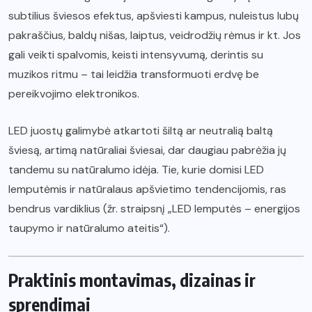
subtilius šviesos efektus, apšviesti kampus, nuleistus lubų
pakraščius, baldų nišas, laiptus, veidrodžių rėmus ir kt. Jos
gali veikti spalvomis, keisti intensyvumą, derintis su
muzikos ritmu – tai leidžia transformuoti erdvę be
pereikvojimo elektronikos.
LED juostų galimybė atkartoti šiltą ar neutralią baltą
šviesą, artimą natūraliai šviesai, dar daugiau pabrėžia jų
tandemu su natūralumo idėja. Tie, kurie domisi LED
lemputėmis ir natūralaus apšvietimo tendencijomis, ras
bendrus vardiklius (žr. straipsnį „LED lemputės – energijos
taupymo ir natūralumo ateitis“).
Praktinis montavimas, dizainas ir
sprendimai