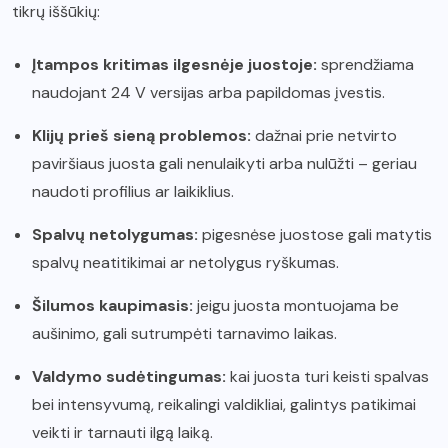
tikrų iššūkių:
Įtampos kritimas ilgesnėje juostoje:
sprendžiama
naudojant 24 V versijas arba papildomas įvestis.
Klijų prieš sieną problemos:
dažnai prie netvirto
paviršiaus juosta gali nenulaikyti arba nulūžti – geriau
naudoti profilius ar laikiklius.
Spalvų netolygumas:
pigesnėse juostose gali matytis
spalvų neatitikimai ar netolygus ryškumas.
Šilumos kaupimasis:
jeigu juosta montuojama be
aušinimo, gali sutrumpėti tarnavimo laikas.
Valdymo sudėtingumas:
kai juosta turi keisti spalvas
bei intensyvumą, reikalingi valdikliai, galintys patikimai
veikti ir tarnauti ilgą laiką.