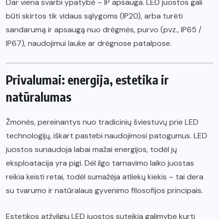
Dar viena svarbi ypatybė – IP apsauga. LED juostos gali
būti skirtos tik vidaus sąlygoms (IP20), arba turėti
sandarumą ir apsaugą nuo drėgmės, purvo (pvz., IP65 /
IP67), naudojimui lauke ar drėgnose patalpose.
Privalumai: energija, estetika ir
natūralumas
Žmonės, pereinantys nuo tradicinių šviestuvų prie LED
technologijų, iškart pastebi naudojimosi patogumus. LED
juostos sunaudoja labai mažai energijos, todėl jų
eksploatacija yra pigi. Dėl ilgo tarnavimo laiko juostas
reikia keisti retai, todėl sumažėja atliekų kiekis – tai dera
su tvarumo ir natūralaus gyvenimo filosofijos principais.
Estetikos atžvilgiu LED juostos suteikia galimybę kurti