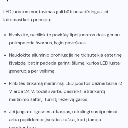
LED juostos montavimas gali būti nesudėtingas, jei
laikomasi kelių principų:
Išvalykite, nudilinkite paviršių: lipni juostos dalis geriau
prilimpa prie švaraus, lygio paviršiaus.
Naudokite aliuminio profilius: jie ne tik suteikia estetinę
išvaizdą, bet ir padeda garinti šilumą, kurios LED lustai
generuoja per veikimą.
Rinkitės tinkamą maitinimą: LED juostos dažnai būna 12
V arba 24 V, todėl svarbu pasirinkti atitinkantį
maitinimo šaltinį, turintį rezervą galios.
Jei jungiate ilgesnes atkarpas, reikalingi sustiprinimai
arba papildomos įvesties taškai, kad įtampa
nenukentėtų.