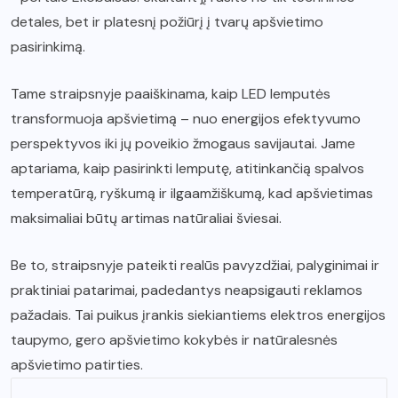
detales, bet ir platesnį požiūrį į tvarų apšvietimo
pasirinkimą.
Tame straipsnyje paaiškinama, kaip LED lemputės
transformuoja apšvietimą – nuo energijos efektyvumo
perspektyvos iki jų poveikio žmogaus savijautai. Jame
aptariama, kaip pasirinkti lemputę, atitinkančią spalvos
temperatūrą, ryškumą ir ilgaamžiškumą, kad apšvietimas
maksimaliai būtų artimas natūraliai šviesai.
Be to, straipsnyje pateikti realūs pavyzdžiai, palyginimai ir
praktiniai patarimai, padedantys neapsigauti reklamos
pažadais. Tai puikus įrankis siekiantiems elektros energijos
taupymo, gero apšvietimo kokybės ir natūralesnės
apšvietimo patirties.