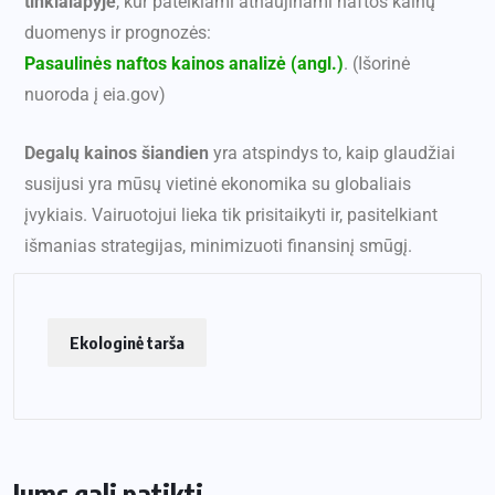
tinklalapyje
, kur pateikiami atnaujinami naftos kainų
duomenys ir prognozės:
Pasaulinės naftos kainos analizė (angl.)
. (Išorinė
nuoroda į eia.gov)
Degalų kainos šiandien
yra atspindys to, kaip glaudžiai
susijusi yra mūsų vietinė ekonomika su globaliais
įvykiais. Vairuotojui lieka tik prisitaikyti ir, pasitelkiant
išmanias strategijas, minimizuoti finansinį smūgį.
Ekologinė tarša
Jums gali patikti