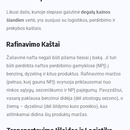
Likusi dalis, kurioje slepiasi galutinė
degalų kainos
šiandien
vertė, yra susijusi su logistikos, perdirbimo ir
prekybos kaštais.
Rafinavimo Kaštai
Žaliavinė nafta negali būti pilama tiesiai į baką. Ji turi
būti perdirbta naftos perdirbimo gamyklose (NPĮ) į
benziną, dyzeliną ir kitus produktus. Rafinavimo maržos
(pelnas, kurį gauna NPĮ) svyruoja priklausomai nuo
rinkos sąlygų, sezoniškumo ir NPĮ pajėgumų. Pavyzdžiui,
vasarą paklausa benzinui didėja (dėl atostogų sezono), o
žiemą – dyzelinui (dėl šildymo kuro poreikio), kas
atitinkamai didina šių produktų maržas.