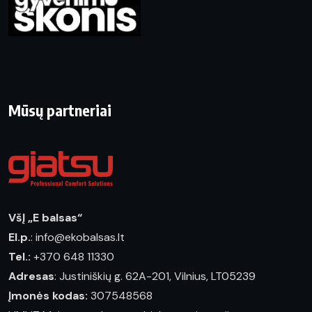
Mūsų partneriai
VšĮ „E balsas“
El.p.
: info@ekobalsas.lt
Tel.:
+370 648 11330
Adresas
: Justiniškių g. 62A-201, Vilnius, LT05239
Įmonės kodas:
307548568