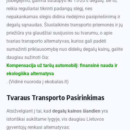
įsibėgėjimo, galima sutaupyti iki 15-20% degalų. Be to,
reikia reguliariai tikrinti padangų slėgį, nes
nepakankamas slėgis didina riedėjimo pasipriešinimą ir
degalų sąnaudas. Šiuolaikinės transporto priemonės ir jų
priežiūra yra glaudžiai susijusios su tvarumu, o apie
tvarias transporto alternatyvas, kurios gali padėti
sumažinti priklausomybę nuo didelių degalų kainų, galite
daugiau sužinoti čia:
Kompensacija už taršų automobilį: finansinė nauda ir
ekologiška alternatyva
. (Vidinė nuoroda į ekobalas.lt)
Tvaraus Transporto Pasirinkimas
Atsižvelgiant į tai, kad
degalų kainos šiandien
yra
istoriškai aukštame lygyje, vis daugiau Lietuvos
gyventojų renkasi alternatyvas: