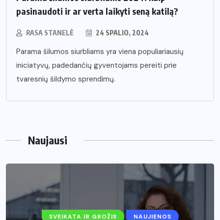
pasinaudoti ir ar verta laikyti seną katilą?
RASA STANELĖ
24 SPALIO, 2024
Parama šilumos siurbliams yra viena populiariausių
iniciatyvų, padedančių gyventojams pereiti prie
tvaresnių šildymo sprendimų.
Naujausi
SVEIKATA IR GROŽIS
NAUJIENOS