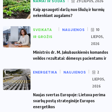
NAMAI IR SODAS
29 LIEPOS, 2026
Kaip apsaugoti daržą nuo šliužų ir kurmių
nekenkiant augalams?
SVEIKATA
NAUJIENOS
10
IR GROŽIS
LIEPOS,
2026
Ministrės dr. M. Jakubauskienės komandos
veiklos rezultatai: dėmesys pacientams ir
ENERGETIKA
NAUJIENOS
2
LIEPOS,
2026
Naujas svertas Europoje: Lietuva perima
svarbų postą strateginėje Europos
energetikos