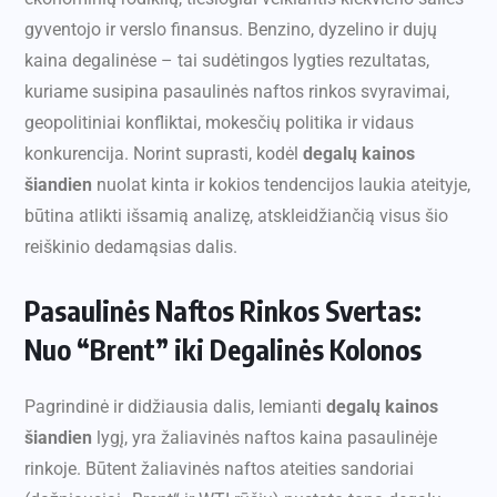
gyventojo ir verslo finansus. Benzino, dyzelino ir dujų
kaina degalinėse – tai sudėtingos lygties rezultatas,
kuriame susipina pasaulinės naftos rinkos svyravimai,
geopolitiniai konfliktai, mokesčių politika ir vidaus
konkurencija. Norint suprasti, kodėl
degalų kainos
šiandien
nuolat kinta ir kokios tendencijos laukia ateityje,
būtina atlikti išsamią analizę, atskleidžiančią visus šio
reiškinio dedamąsias dalis.
Pasaulinės Naftos Rinkos Svertas:
Nuo “Brent” iki Degalinės Kolonos
Pagrindinė ir didžiausia dalis, lemianti
degalų kainos
šiandien
lygį, yra žaliavinės naftos kaina pasaulinėje
rinkoje. Būtent žaliavinės naftos ateities sandoriai