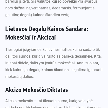
bareliui įsigyti. Šis
valiutos kurso poveikis
yra svarbus,
nors dažnai neįvertinamas, dedamasis, formuojantis
galutinę
degalų kainos šiandien
vertę.
Lietuvos Degalų Kainos Sandara:
Mokesčiai ir Akcizai
Tiesiogiai įsigyjamos žaliavinės naftos kaina sudaro tik
dalį tos sumos, kurią vairuotojas palieka degalinėje. Kita,
ir labai didelė, dalis yra įvairūs mokesčiai. Analizuojant,
kiek kainuoja
degalų kainos šiandien
, negalima ignoruoti
mokesčių dalies.
Akcizo Mokesčio Diktatas
Akcizo mokestis – tai fiksuota suma, kurią valstybė
prideda prie kiekvieno degalų litro. Lietuva, kaip Europos