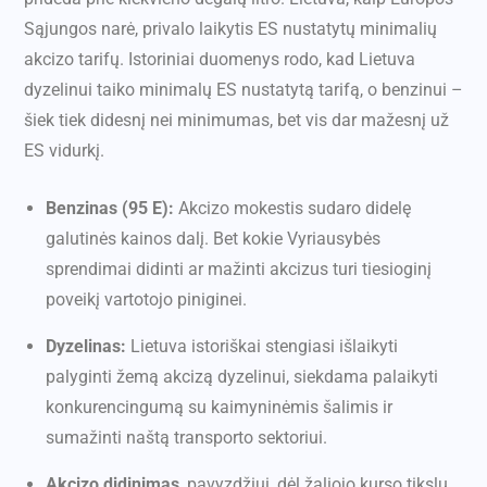
Sąjungos narė, privalo laikytis ES nustatytų minimalių
akcizo tarifų. Istoriniai duomenys rodo, kad Lietuva
dyzelinui taiko minimalų ES nustatytą tarifą, o benzinui –
šiek tiek didesnį nei minimumas, bet vis dar mažesnį už
ES vidurkį.
Benzinas (95 E):
Akcizo mokestis sudaro didelę
galutinės kainos dalį. Bet kokie Vyriausybės
sprendimai didinti ar mažinti akcizus turi tiesioginį
poveikį vartotojo piniginei.
Dyzelinas:
Lietuva istoriškai stengiasi išlaikyti
palyginti žemą akcizą dyzelinui, siekdama palaikyti
konkurencingumą su kaimyninėmis šalimis ir
sumažinti naštą transporto sektoriui.
Akcizo didinimas
, pavyzdžiui, dėl žaliojo kurso tikslų,