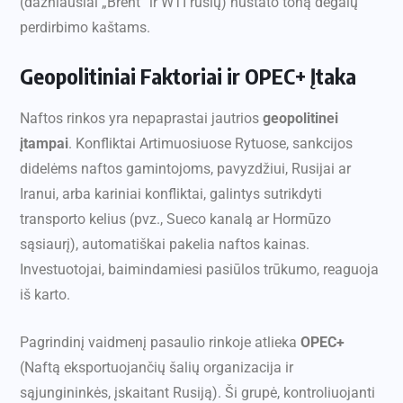
(dažniausiai „Brent“ ir WTI rūšių) nustato toną degalų
perdirbimo kaštams.
Geopolitiniai Faktoriai ir OPEC+ Įtaka
Naftos rinkos yra nepaprastai jautrios
geopolitinei
įtampai
. Konfliktai Artimuosiuose Rytuose, sankcijos
didelėms naftos gamintojoms, pavyzdžiui, Rusijai ar
Iranui, arba kariniai konfliktai, galintys sutrikdyti
transporto kelius (pvz., Sueco kanalą ar Hormūzo
sąsiaurį), automatiškai pakelia naftos kainas.
Investuotojai, baimindamiesi pasiūlos trūkumo, reaguoja
iš karto.
Pagrindinį vaidmenį pasaulio rinkoje atlieka
OPEC+
(Naftą eksportuojančių šalių organizacija ir
sąjungininkės, įskaitant Rusiją). Ši grupė, kontroliuojanti