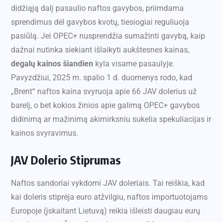
didžiąją dalį pasaulio naftos gavybos, priimdama
sprendimus dėl gavybos kvotų, tiesiogiai reguliuoja
pasiūlą. Jei OPEC+ nusprendžia sumažinti gavybą, kaip
dažnai nutinka siekiant išlaikyti aukštesnes kainas,
degalų kainos šiandien
kyla visame pasaulyje.
Pavyzdžiui, 2025 m. spalio 1 d. duomenys rodo, kad
„Brent“ naftos kaina svyruoja apie 66 JAV dolerius už
barelį, o bet kokios žinios apie galimą OPEC+ gavybos
didinimą ar mažinimą akimirksniu sukelia spekuliacijas ir
kainos svyravimus.
JAV Dolerio Stiprumas
Naftos sandoriai vykdomi JAV doleriais. Tai reiškia, kad
kai doleris stiprėja euro atžvilgiu, naftos importuotojams
Europoje (įskaitant Lietuvą) reikia išleisti daugiau eurų