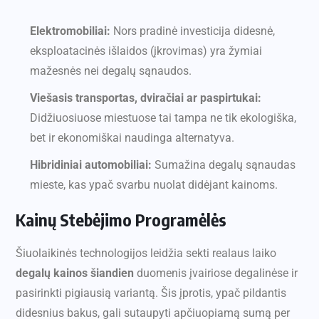
Elektromobiliai:
Nors pradinė investicija didesnė,
eksploatacinės išlaidos (įkrovimas) yra žymiai
mažesnės nei degalų sąnaudos.
Viešasis transportas, dviračiai ar paspirtukai:
Didžiuosiuose miestuose tai tampa ne tik ekologiška,
bet ir ekonomiškai naudinga alternatyva.
Hibridiniai automobiliai:
Sumažina degalų sąnaudas
mieste, kas ypač svarbu nuolat didėjant kainoms.
Kainų Stebėjimo Programėlės
Šiuolaikinės technologijos leidžia sekti realaus laiko
degalų kainos šiandien
duomenis įvairiose degalinėse ir
pasirinkti pigiausią variantą. Šis įprotis, ypač pildantis
didesnius bakus, gali sutaupyti apčiuopiamą sumą per