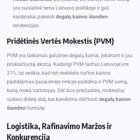
yra nuolatinė tema Lietuvos politikoje ir gali
kardinaliai pakeisti
degalų kainos šiandien
tendencijas.
Pridėtinės Vertės Mokestis (PVM)
PVM yra taikomas galutinei degalų kainai, įskaitant ir jau
priskaičiuotą akcizą. Kadangi PVM tarifas Lietuvoje yra
21%, tai reiškia, kad net nedidelis naftos kainos
padidėjimas pasaulinėje rinkoje padidina ir PVM sumą,
kurią moka vartotojas. Dėl šios priežasties, mokesčiai
sudaro didelę dalį, kai bandoma iššifruoti
degalų kainos
šiandien
formulę.
Logistika, Rafinavimo Maržos ir
Konkurencija