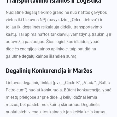
Transportavimo Išlaidos ir Logistika
Nuolatinė degalų tiekimo grandinė nuo naftos gavybos
vietos iki Lietuvos NPĮ (pavyzdžiui, „Orlen Lietuva“) ir
toliau iki degalinės reikalauja didelių transportavimo
kaštų. Tai apima naftos tanklaivių, vamzdynų, traukinių ir
autovežių paslaugas. Šios logistikos išlaidos, ypač
didelės energijos kainos aplinkoje, taip pat didina
galutinę
degalų kainos šiandien
sumą.
Degalinių Konkurencija ir Maržos
Lietuvos degalinių tinklai (pvz., „Circle K“, „Viada“, „Baltic
Petroleum“) nuolat konkuruoja. Būtent konkurencija, ypač
miestų prieigose ar prie didelių kelių, dažnai lemia
mažus, bet pastebimus kainų skirtumus. Degalinės
nuolat stebi viena kitos kainas ir jas keičia kelis kartus