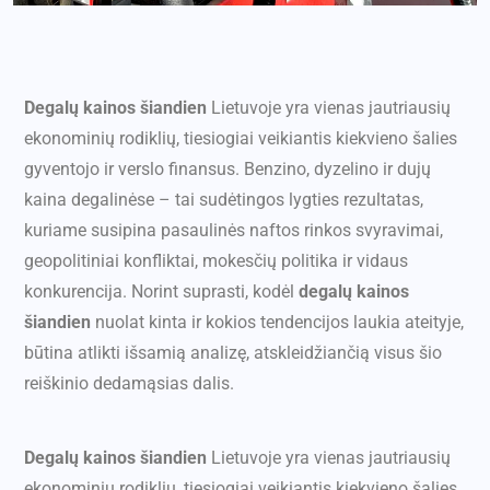
Degalų kainos šiandien
Lietuvoje yra vienas jautriausių
ekonominių rodiklių, tiesiogiai veikiantis kiekvieno šalies
gyventojo ir verslo finansus. Benzino, dyzelino ir dujų
kaina degalinėse – tai sudėtingos lygties rezultatas,
kuriame susipina pasaulinės naftos rinkos svyravimai,
geopolitiniai konfliktai, mokesčių politika ir vidaus
konkurencija. Norint suprasti, kodėl
degalų kainos
šiandien
nuolat kinta ir kokios tendencijos laukia ateityje,
būtina atlikti išsamią analizę, atskleidžiančią visus šio
reiškinio dedamąsias dalis.
Degalų kainos šiandien
Lietuvoje yra vienas jautriausių
ekonominių rodiklių, tiesiogiai veikiantis kiekvieno šalies