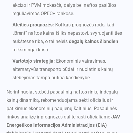
akcizo ir PVM mokesčių dalys bei naftos pasiūlos
reguliavimas OPEC+ rankose.
Ateities prognozės:
Kol kas prognozės rodo, kad
„Brent“ naftos kaina išliks nepastovi, svyruojanti ties
aukštesne riba, o tai neleis
degalų kainos šiandien
reikšmingai kristi.
Vartotojo strategija:
Ekonominis vairavimas,
alternatyvūs transporto būdai ir nuolatinis kainų
stebėjimas tampa būtina kasdienybe.
Norint nuolat stebėti pasaulinių naftos rinkų ir degalų
kainų dinamiką, rekomenduojama sekti oficialius ir
patikimus ekonominių naujienų šaltinius. Pasaulinės
rinkos analizę ir prognozes galite rasti oficialiame
JAV
Energetikos Informacijos Administracijos (EIA)