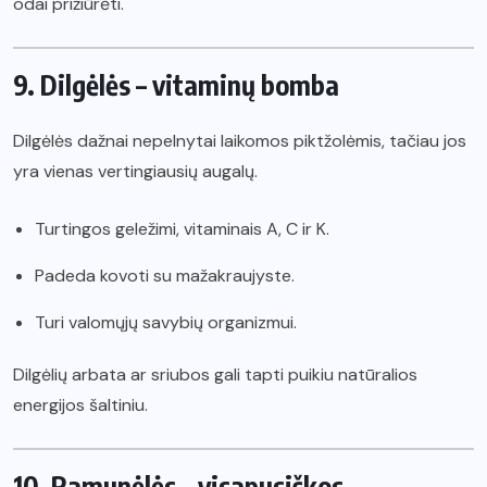
odai prižiūrėti.
9. Dilgėlės – vitaminų bomba
Dilgėlės dažnai nepelnytai laikomos piktžolėmis, tačiau jos
yra vienas vertingiausių augalų.
Turtingos geležimi, vitaminais A, C ir K.
Padeda kovoti su mažakraujyste.
Turi valomųjų savybių organizmui.
Dilgėlių arbata ar sriubos gali tapti puikiu natūralios
energijos šaltiniu.
10. Ramunėlės – visapusiškos