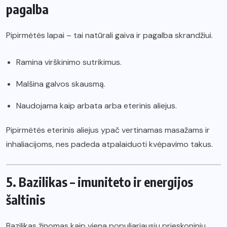
pagalba
Pipirmėtės lapai – tai natūrali gaiva ir pagalba skrandžiui.
Ramina virškinimo sutrikimus.
Malšina galvos skausmą.
Naudojama kaip arbata arba eterinis aliejus.
Pipirmėtės eterinis aliejus ypač vertinamas masažams ir
inhaliacijoms, nes padeda atpalaiduoti kvėpavimo takus.
5. Bazilikas – imuniteto ir energijos
šaltinis
Bazilikas žinomas kaip viena populiariausių prieskoninių