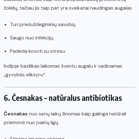
žolelių, tačiau jis taip pat yra sveikatai naudingas augalas.
Turi priešuždegiminių savybių.
Saugo nuo infekcijų.
Padeda kovoti su stresu.
Indijoje bazilikas laikomas šventu augalu ir vadinamas
„gyvybės eliksyru“.
6. Česnakas – natūralus antibiotikas
Česnakas
nuo senų laikų žinomas kaip galinga natūrali
priemonė nuo įvairių ligų.
Stiprina imuninę sistemą.