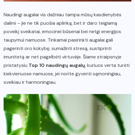
Naudingi augalai vis dažniau tampa mūsų kasdienybės
dalimi – jie ne tik puošia aplinką, bet ir daro teigiamą
poveikį sveikatai, emocinei būsenai bei netgi energijos
taupymui namuose. Tinkamai pasirinkti augalai gali
pagerinti oro kokybę, sumažinti stresą, sustiprinti
imunitetą ar net pagelbėti virtuvėje. Šiame straipsnyje
pristatysiu
Top 10 naudingų augalų
, kuriuos verta turėti
kiekvienuose namuose, jei norite gyventi sąmoningiau,
sveikiau ir harmoningiau.