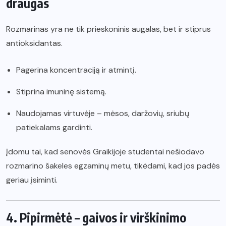
draugas
Rozmarinas yra ne tik prieskoninis augalas, bet ir stiprus
antioksidantas.
Pagerina koncentraciją ir atmintį.
Stiprina imuninę sistemą.
Naudojamas virtuvėje – mėsos, daržovių, sriubų
patiekalams gardinti.
Įdomu tai, kad senovės Graikijoje studentai nešiodavo
rozmarino šakeles egzaminų metu, tikėdami, kad jos padės
geriau įsiminti.
4. Pipirmėtė – gaivos ir virškinimo