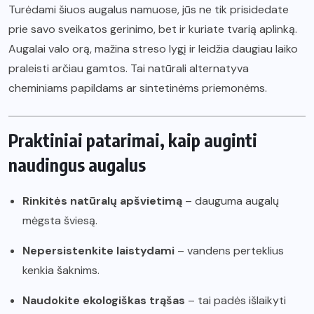
Turėdami šiuos augalus namuose, jūs ne tik prisidedate
prie savo sveikatos gerinimo, bet ir kuriate tvarią aplinką.
Augalai valo orą, mažina streso lygį ir leidžia daugiau laiko
praleisti arčiau gamtos. Tai natūrali alternatyva
cheminiams papildams ar sintetinėms priemonėms.
Praktiniai patarimai, kaip auginti
naudingus augalus
Rinkitės natūralų apšvietimą
– dauguma augalų
mėgsta šviesą.
Nepersistenkite laistydami
– vandens perteklius
kenkia šaknims.
Naudokite ekologiškas trąšas
– tai padės išlaikyti