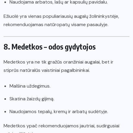
Naudojama arbatos, lašų ar kapsulių pavidalu.
Ežiuolė yra vienas populiariausių augalų žolininkystėje,
rekomenduojamas natūropatų visame pasaulyje.
8. Medetkos – odos gydytojos
Medetkos yra ne tik gražūs oranžiniai augalai, bet ir
stiprūs natūralūs vaistiniai pagalbininkai.
Malšina uždegimus.
Skatina žaizdų gijimą.
Naudojamos tepalų, kremų ir arbatų sudėtyje.
Medetkos ypač rekomenduojamos jautriai, sudirgusiai