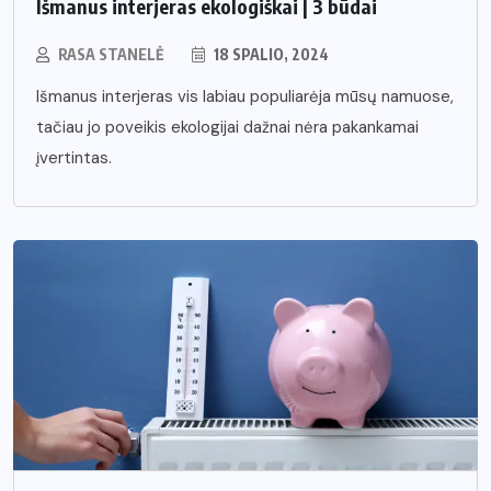
Išmanus interjeras ekologiškai | 3 būdai
RASA STANELĖ
18 SPALIO, 2024
Išmanus interjeras vis labiau populiarėja mūsų namuose,
tačiau jo poveikis ekologijai dažnai nėra pakankamai
įvertintas.