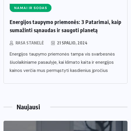
NAMAI IR SODAS
Energijos taupymo priemonės: 3 Patarimai, kaip
sumažinti sąnaudas ir saugoti planetą
RASA STANELĖ
21 SPALIO, 2024
Energijos taupymo priemonės tampa vis svarbesnės
šiuolaikiniame pasaulyje, kai klimato kaita ir energijos
kainos verčia mus permąstyti kasdienius įpročius
Naujausi