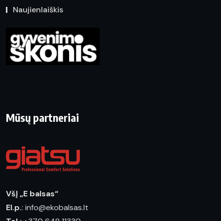
Naujienlaiškis
Mūsų partneriai
VšĮ „E balsas“
El.p.
: info@ekobalsas.lt