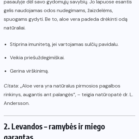
pasaulyje dėl savo gydomųjų savybių. Jo lapuose esantis
gelis naudojamas odos nudegimams, žaizdelėms,
spuogams gydyti. Be to, aloe vera padeda drėkinti odą
natūraliai.
Stiprina imunitetą, jei vartojamas sulčių pavidalu.
Veikia priešuždegimiškai.
Gerina virškinimą.
Citata
: „Aloe vera yra natūralus pirmosios pagalbos
rinkinys, augantis ant palangės“, – teigia natūropatė dr. L.
Andersson.
2. Levandos – ramybės ir miego
garantas