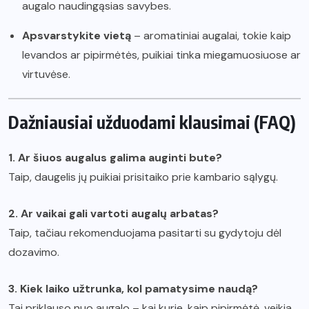
augalo naudingąsias savybes.
Apsvarstykite vietą
– aromatiniai augalai, tokie kaip
levandos ar pipirmėtės, puikiai tinka miegamuosiuose ar
virtuvėse.
Dažniausiai užduodami klausimai (FAQ)
1. Ar šiuos augalus galima auginti bute?
Taip, daugelis jų puikiai prisitaiko prie kambario sąlygų.
2. Ar vaikai gali vartoti augalų arbatas?
Taip, tačiau rekomenduojama pasitarti su gydytoju dėl
dozavimo.
3. Kiek laiko užtrunka, kol pamatysime naudą?
Tai priklauso nuo augalo – kai kurie, kaip pipirmėtė, veikia