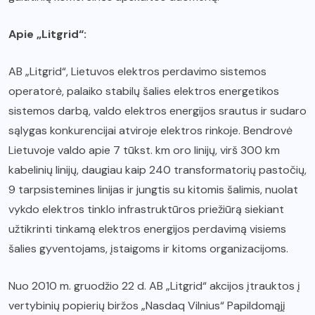
Apie „Litgrid“:
AB „Litgrid“, Lietuvos elektros perdavimo sistemos
operatorė, palaiko stabilų šalies elektros energetikos
sistemos darbą, valdo elektros energijos srautus ir sudaro
sąlygas konkurencijai atviroje elektros rinkoje. Bendrovė
Lietuvoje valdo apie 7 tūkst. km oro linijų, virš 300 km
kabelinių linijų, daugiau kaip 240 transformatorių pastočių,
9 tarpsistemines linijas ir jungtis su kitomis šalimis, nuolat
vykdo elektros tinklo infrastruktūros priežiūrą siekiant
užtikrinti tinkamą elektros energijos perdavimą visiems
šalies gyventojams, įstaigoms ir kitoms organizacijoms.
Nuo 2010 m. gruodžio 22 d. AB „Litgrid“ akcijos įtrauktos į
vertybinių popierių biržos „Nasdaq Vilnius“ Papildomąjį