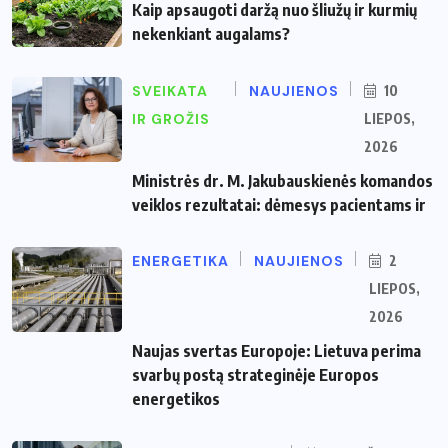
Kaip apsaugoti daržą nuo šliužų ir kurmių
nekenkiant augalams?
SVEIKATA
NAUJIENOS
10
IR GROŽIS
LIEPOS,
2026
Ministrės dr. M. Jakubauskienės komandos
veiklos rezultatai: dėmesys pacientams ir
ENERGETIKA
NAUJIENOS
2
LIEPOS,
2026
Naujas svertas Europoje: Lietuva perima
svarbų postą strateginėje Europos
energetikos