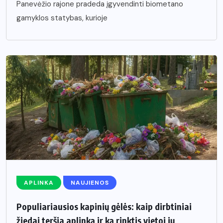
Panevėžio rajone pradeda įgyvendinti biometano
gamyklos statybas, kurioje
APLINKA
NAUJIENOS
Populiariausios kapinių gėlės: kaip dirbtiniai
žiedai teršia aplinką ir ką rinktis vietoj jų