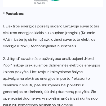
* Pastabos:
1. Elektros energijos poreikį sudaro Lietuvoje suvartotas
elektros energijos kiekis su kaupimo įrenginių (Kruonio
HAE ir baterijų sistemų) užkrovimui suvartota elektros
energija ir tinklų technologiniais nuostoliais.
2. „Litgrid“ savaitinėse apžvalgose analizuojami „Nord
Pool“ rinkoje prekiaujamos didmeninės elektros energijos
kainos pokyčiai Lietuvoje ir kaimyninėse šalyse,
apžvelgiama elektros energijos importo / eksporto
dinamika ir srautų pasiskirstymas bei poreikio ir
generacijos preliminarių faktinių duomenų pokyčiai. Šie
operaciniai duomenys yra preliminarūs ir gali skirtis nuo
galutinių komercinės apskaitos duomenų.