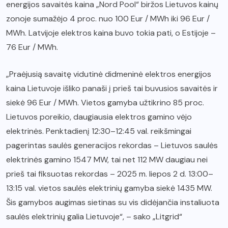
energijos savaitės kaina „Nord Pool“ biržos Lietuvos kainų
zonoje sumažėjo 4 proc. nuo 100 Eur / MWh iki 96 Eur /
MWh. Latvijoje elektros kaina buvo tokia pati, o Estijoje –
76 Eur / MWh.
„Praėjusią savaitę vidutinė didmeninė elektros energijos
kaina Lietuvoje išliko panaši į prieš tai buvusios savaitės ir
siekė 96 Eur / MWh. Vietos gamyba užtikrino 85 proc.
Lietuvos poreikio, daugiausia elektros gamino vėjo
elektrinės. Penktadienį 12:30–12:45 val. reikšmingai
pagerintas saulės generacijos rekordas – Lietuvos saulės
elektrinės gamino 1547 MW, tai net 112 MW daugiau nei
prieš tai fiksuotas rekordas – 2025 m. liepos 2 d. 13:00–
13:15 val. vietos saulės elektrinių gamyba siekė 1435 MW.
Šis gamybos augimas sietinas su vis didėjančia instaliuota
saulės elektrinių galia Lietuvoje“, – sako „Litgrid“