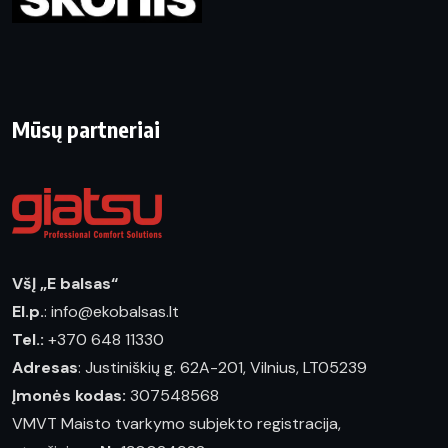
Mūsų partneriai
VšĮ „E balsas“
El.p.
: info@ekobalsas.lt
Tel.:
+370 648 11330
Adresas
: Justiniškių g. 62A-201, Vilnius, LT05239
Įmonės kodas:
307548568
VMVT Maisto tvarkymo subjekto registracija,