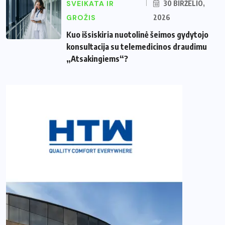
SVEIKATA IR
30 BIRŽELIO,
GROŽIS
2026
Kuo išsiskiria nuotolinė šeimos gydytojo
konsultacija su telemedicinos draudimu
„Atsakingiems“?