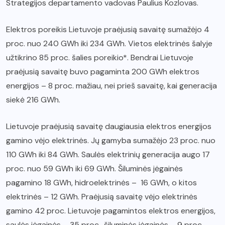
Strategijos departamento vadovas Paulius Kozlovas.
Elektros poreikis Lietuvoje praėjusią savaitę sumažėjo 4
proc. nuo 240 GWh iki 234 GWh. Vietos elektrinės šalyje
užtikrino 85 proc. šalies poreikio*. Bendrai Lietuvoje
praėjusią savaitę buvo pagaminta 200 GWh elektros
energijos – 8 proc. mažiau, nei prieš savaitę, kai generacija
siekė 216 GWh.
Lietuvoje praėjusią savaitę daugiausia elektros energijos
gamino vėjo elektrinės. Jų gamyba sumažėjo 23 proc. nuo
110 GWh iki 84 GWh. Saulės elektrinių generacija augo 17
proc. nuo 59 GWh iki 69 GWh. Šiluminės jėgainės
pagamino 18 GWh, hidroelektrinės – 16 GWh, o kitos
elektrinės – 12 GWh. Praėjusią savaitę vėjo elektrinės
gamino 42 proc. Lietuvoje pagamintos elektros energijos,
saulės jėgainės – 35 proc., šiluminės jėgainės – 9 proc.,