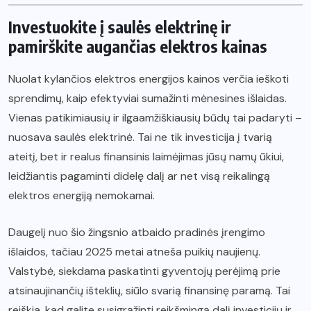
Investuokite į saulės elektrinę ir
pamirškite augančias elektros kainas
Nuolat kylančios elektros energijos kainos verčia ieškoti
sprendimų, kaip efektyviai sumažinti mėnesines išlaidas.
Vienas patikimiausių ir ilgaamžiškiausių būdų tai padaryti –
nuosava saulės elektrinė. Tai ne tik investicija į tvarią
ateitį, bet ir realus finansinis laimėjimas jūsų namų ūkiui,
leidžiantis pagaminti didelę dalį ar net visą reikalingą
elektros energiją nemokamai.
Daugelį nuo šio žingsnio atbaido pradinės įrengimo
išlaidos, tačiau 2025 metai atneša puikių naujienų.
Valstybė, siekdama paskatinti gyventojų perėjimą prie
atsinaujinančių išteklių, siūlo svarią finansinę paramą. Tai
reiškia, kad galite susigrąžinti reikšmingą dalį investicijų ir