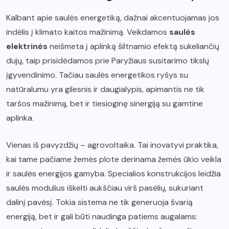
Kalbant apie saulės energetiką, dažnai akcentuojamas jos
indėlis į klimato kaitos mažinimą. Veikdamos
saulės
elektrinės
neišmeta į aplinką šiltnamio efektą sukeliančių
dujų, taip prisidėdamos prie Paryžiaus susitarimo tikslų
įgyvendinimo. Tačiau saulės energetikos ryšys su
natūralumu yra gilesnis ir daugialypis, apimantis ne tik
taršos mažinimą, bet ir tiesioginę sinergiją su gamtine
aplinka.
Vienas iš pavyzdžių – agrovoltaika. Tai inovatyvi praktika,
kai tame pačiame žemės plote derinama žemės ūkio veikla
ir saulės energijos gamyba. Specialios konstrukcijos leidžia
saulės modulius iškelti aukščiau virš pasėlių, sukuriant
dalinį pavėsį. Tokia sistema ne tik generuoja švarią
energiją, bet ir gali būti naudinga patiems augalams: