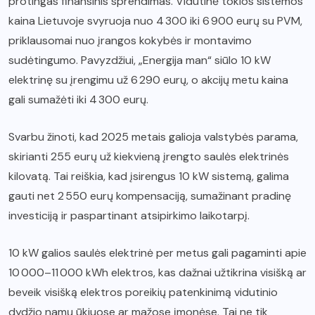
protingas finansinis sprendimas. Vidutinė tokios sistemos
kaina Lietuvoje svyruoja nuo 4 300 iki 6 900 eurų su PVM,
priklausomai nuo įrangos kokybės ir montavimo
sudėtingumo. Pavyzdžiui, „Energija man“ siūlo 10 kW
elektrinę su įrengimu už 6 290 eurų, o akcijų metu kaina
gali sumažėti iki 4 300 eurų.
Svarbu žinoti, kad 2025 metais galioja valstybės parama,
skirianti 255 eurų už kiekvieną įrengto saulės elektrinės
kilovatą. Tai reiškia, kad įsirengus 10 kW sistemą, galima
gauti net 2 550 eurų kompensaciją, sumažinant pradinę
investiciją ir paspartinant atsipirkimo laikotarpį.
10 kW galios saulės elektrinė per metus gali pagaminti apie
10 000–11 000 kWh elektros, kas dažnai užtikrina visišką ar
beveik visišką elektros poreikių patenkinimą vidutinio
dydžio namų ūkiuose ar mažose įmonėse. Tai ne tik