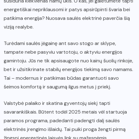
susiduria kiekvienas namų ūkis. O kas, jei galėtumėte tapti
energetiškai nepriklausomi ir patys apsirūpinti švaria bei
patikima energija? Nuosava saulės elektrinė paverčia šią
viziją realybe.
Turėdami saulės jėgainę ant savo stogo ar sklype,
tampate nebe pasyviu vartotoju, o aktyviu energijos
gamintoju. Jūs ne tik apsisaugote nuo kainų šuolių rinkoje,
bet ir užsitikrinate stabilų energijos tiekimą savo namams.
Tai – modernus ir patikimas būdas garantuoti savo
šeimos komfortą ir saugumą ilgus metus į priekį.
Valstybė palaiko ir skatina gyventojų siekį tapti
savarankiškais. Būtent todėl 2025 metais vėl startuoja
paramos programa, padedanti padengti dalį saulės
elektrinės įrengimo išlaidų. Tai puiki proga žengti pirmą
žingsnį energetinės laisvės link su mažesnėmis