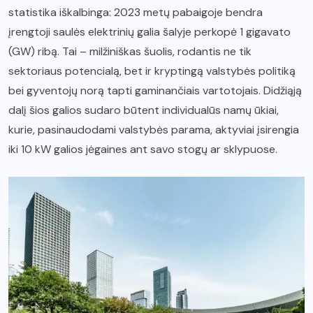
statistika iškalbinga: 2023 metų pabaigoje bendra
įrengtoji saulės elektrinių galia šalyje perkopė 1 gigavato
(GW) ribą. Tai – milžiniškas šuolis, rodantis ne tik
sektoriaus potencialą, bet ir kryptingą valstybės politiką
bei gyventojų norą tapti gaminančiais vartotojais. Didžiąją
dalį šios galios sudaro būtent individualūs namų ūkiai,
kurie, pasinaudodami valstybės parama, aktyviai įsirengia
iki 10 kW galios jėgaines ant savo stogų ar sklypuose.