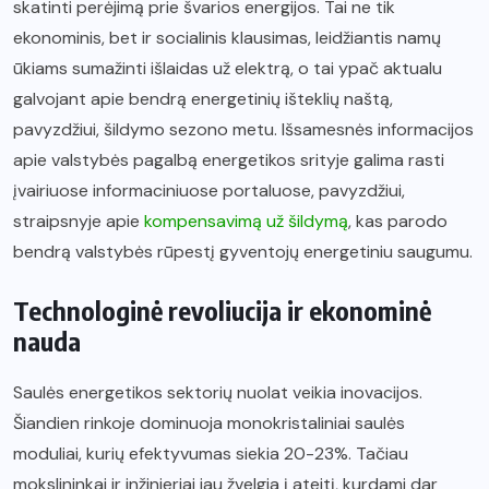
skatinti perėjimą prie švarios energijos. Tai ne tik
ekonominis, bet ir socialinis klausimas, leidžiantis namų
ūkiams sumažinti išlaidas už elektrą, o tai ypač aktualu
galvojant apie bendrą energetinių išteklių naštą,
pavyzdžiui, šildymo sezono metu. Išsamesnės informacijos
apie valstybės pagalbą energetikos srityje galima rasti
įvairiuose informaciniuose portaluose, pavyzdžiui,
straipsnyje apie
kompensavimą už šildymą
, kas parodo
bendrą valstybės rūpestį gyventojų energetiniu saugumu.
Technologinė revoliucija ir ekonominė
nauda
Saulės energetikos sektorių nuolat veikia inovacijos.
Šiandien rinkoje dominuoja monokristaliniai saulės
moduliai, kurių efektyvumas siekia 20-23%. Tačiau
mokslininkai ir inžinieriai jau žvelgia į ateitį, kurdami dar