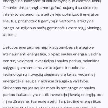
energija ir sumažinant priklausomybę nuo elektros tinklų.
Išmanieji tinklai (angl.
smart grids
), sujungti su dirbtinio
intelekto sistemomis, ateityje leis optimizuoti energijos
srautus, prognozuoti gamybą ir vartojimą, efektyviai
integruoti milijonus mažų gaminančių vartotojų į vieningą
sistemą.
Lietuvos energetinės nepriklausomybės strategijoje
atsinaujinanti energetika, o ypač saulės energija, vaidina
centrinį vaidmenį. Investicijos į saulės parkus, palankios
sąlygos gaminantiems vartotojams ir nuolatinis
technologinių inovacijų diegimas yra kelias, vedantis į
energetiškai saugią ir aplinkai draugišką valstybę.
Kiekvienas naujas saulės modulis ant stogo ar saulės
parkas laukuose yra ne tik investicija į švarią energiją, bet
ir į natūralesnę, tvaresnę ateitį. Tarptautinė energetikos