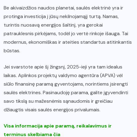
Be akivaizdžios naudos planetai, saulės elektrinė yra ir
protinga investicija į jūsų nekilnojamąjį turtą. Namas,
turintis nuosavą energijos šaltinį, yra gerokai
patrauklesnis pirkėjams, todėl jo vertė rinkoje išauga. Tai
modernus, ekonomiškas ir ateities standartus atitinkantis
būstas.
Jei svarstote apie šį žingsnį, 2025-ieji yra tam idealus
laikas. Aplinkos projektų valdymo agentūra (APVA) vėl
siūlo finansinę paramą gyventojams, norintiems įsirengti
saulės elektrines. Pasinaudoję parama, galite įgyvendinti
savo tikslą su mažesnėmis sąnaudomis ir greičiau
džiaugtis visais saulės energijos privalumais.
Visa informacija apie paramą, reikalavimus ir
terminus skelbiama čia