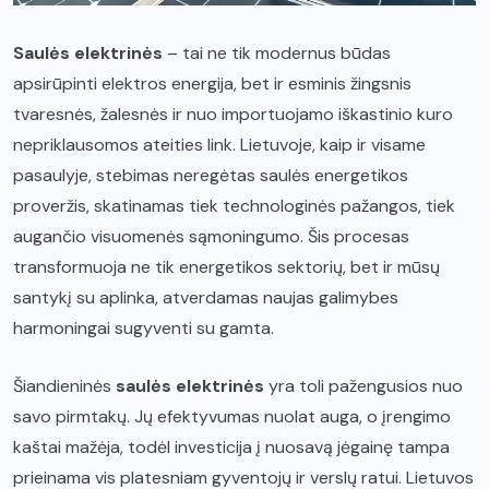
Saulės elektrinės
– tai ne tik modernus būdas
apsirūpinti elektros energija, bet ir esminis žingsnis
tvaresnės, žalesnės ir nuo importuojamo iškastinio kuro
nepriklausomos ateities link. Lietuvoje, kaip ir visame
pasaulyje, stebimas neregėtas saulės energetikos
proveržis, skatinamas tiek technologinės pažangos, tiek
augančio visuomenės sąmoningumo. Šis procesas
transformuoja ne tik energetikos sektorių, bet ir mūsų
santykį su aplinka, atverdamas naujas galimybes
harmoningai sugyventi su gamta.
Šiandieninės
saulės elektrinės
yra toli pažengusios nuo
savo pirmtakų. Jų efektyvumas nuolat auga, o įrengimo
kaštai mažėja, todėl investicija į nuosavą jėgainę tampa
prieinama vis platesniam gyventojų ir verslų ratui. Lietuvos