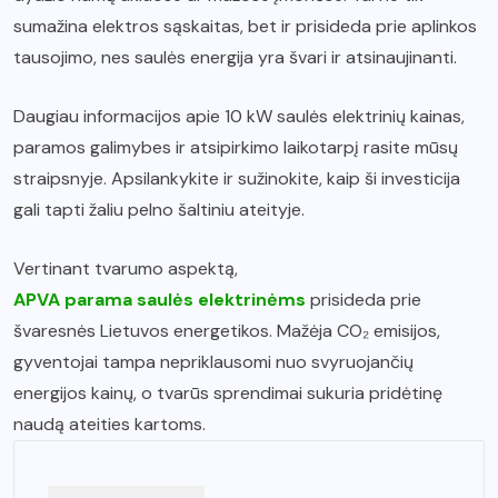
sumažina elektros sąskaitas, bet ir prisideda prie aplinkos
tausojimo, nes saulės energija yra švari ir atsinaujinanti.
Daugiau informacijos apie 10 kW saulės elektrinių kainas,
paramos galimybes ir atsipirkimo laikotarpį rasite mūsų
straipsnyje. Apsilankykite ir sužinokite, kaip ši investicija
gali tapti žaliu pelno šaltiniu ateityje.
Vertinant tvarumo aspektą,
APVA parama saulės elektrinėms
prisideda prie
švaresnės Lietuvos energetikos. Mažėja CO₂ emisijos,
gyventojai tampa nepriklausomi nuo svyruojančių
energijos kainų, o tvarūs sprendimai sukuria pridėtinę
naudą ateities kartoms.