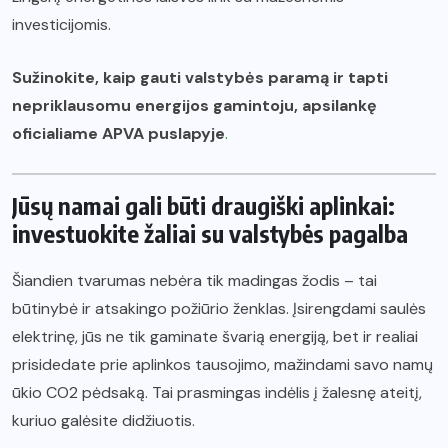
investicijomis.
Sužinokite, kaip gauti valstybės paramą ir tapti
nepriklausomu energijos gamintoju, apsilankę
oficialiame APVA puslapyje
.
Jūsų namai gali būti draugiški aplinkai:
investuokite žaliai su valstybės pagalba
Šiandien tvarumas nebėra tik madingas žodis – tai
būtinybė ir atsakingo požiūrio ženklas. Įsirengdami saulės
elektrinę, jūs ne tik gaminate švarią energiją, bet ir realiai
prisidedate prie aplinkos tausojimo, mažindami savo namų
ūkio CO2 pėdsaką. Tai prasmingas indėlis į žalesnę ateitį,
kuriuo galėsite didžiuotis.