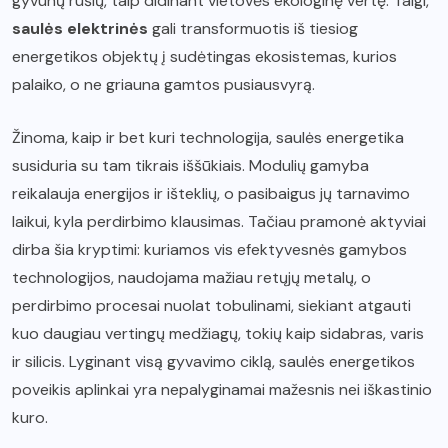
gyvūnų rūšių, taip didinant vietovės ekologinę vertę. Taigi,
saulės elektrinės
gali transformuotis iš tiesiog
energetikos objektų į sudėtingas ekosistemas, kurios
palaiko, o ne griauna gamtos pusiausvyrą.
Žinoma, kaip ir bet kuri technologija, saulės energetika
susiduria su tam tikrais iššūkiais. Modulių gamyba
reikalauja energijos ir išteklių, o pasibaigus jų tarnavimo
laikui, kyla perdirbimo klausimas. Tačiau pramonė aktyviai
dirba šia kryptimi: kuriamos vis efektyvesnės gamybos
technologijos, naudojama mažiau retųjų metalų, o
perdirbimo procesai nuolat tobulinami, siekiant atgauti
kuo daugiau vertingų medžiagų, tokių kaip sidabras, varis
ir silicis. Lyginant visą gyvavimo ciklą, saulės energetikos
poveikis aplinkai yra nepalyginamai mažesnis nei iškastinio
kuro.