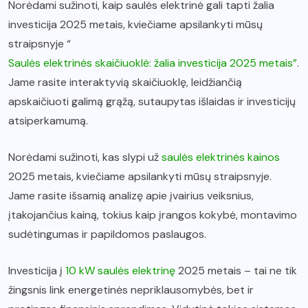
Norėdami sužinoti, kaip saulės elektrinė gali tapti žalia
investicija 2025 metais, kviečiame apsilankyti mūsų
straipsnyje “
Saulės elektrinės skaičiuoklė: žalia investicija 2025 metais”
.
Jame rasite interaktyvią skaičiuoklę, leidžiančią
apskaičiuoti galimą grąžą, sutaupytas išlaidas ir investicijų
atsiperkamumą.
Norėdami sužinoti, kas slypi už
saulės elektrinės kainos
2025 metais, kviečiame apsilankyti mūsų straipsnyje.
Jame rasite išsamią analizę apie įvairius veiksnius,
įtakojančius kainą, tokius kaip įrangos kokybė, montavimo
sudėtingumas ir papildomos paslaugos.
Investicija į
10 kW saulės elektrinę
2025 metais – tai ne tik
žingsnis link energetinės nepriklausomybės, bet ir