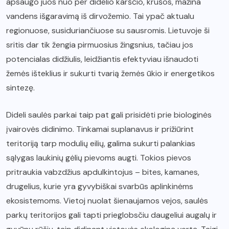
apsaugo juos nuo per didelio karščio, krušos, mažina
vandens išgaravimą iš dirvožemio. Tai ypač aktualu
regionuose, susiduriančiuose su sausromis. Lietuvoje ši
sritis dar tik žengia pirmuosius žingsnius, tačiau jos
potencialas didžiulis, leidžiantis efektyviau išnaudoti
žemės išteklius ir sukurti tvarią žemės ūkio ir energetikos
sintezę.
Dideli saulės parkai taip pat gali prisidėti prie biologinės
įvairovės didinimo. Tinkamai suplanavus ir prižiūrint
teritoriją tarp modulių eilių, galima sukurti palankias
sąlygas laukinių gėlių pievoms augti. Tokios pievos
pritraukia vabzdžius apdulkintojus – bites, kamanes,
drugelius, kurie yra gyvybiškai svarbūs aplinkinėms
ekosistemoms. Vietoj nuolat šienaujamos vejos, saulės
parkų teritorijos gali tapti prieglobsčiu daugeliui augalų ir