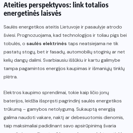
Ateities perspektyvos: link totalios
energetinės laisvės
Saulės energetikos ateitis Lietuvoje ir pasaulyje atrodo
šviesi. Prognozuojama, kad technologijos ir toliau pigs bei
tobulės, o
saulės elektrinės
taps neatsiejama ne tik
pastatų stogų, bet ir fasadų, automobilių stoginių ar net
kelių dangų dalimi. Svarbiausiu iššūkiu ir kartu galimybe
tampa pagamintos energijos kaupimas ir išmaniųjų tinklų
plėtra.
Elektros kaupimo sprendimai, tokie kaip ličio jonų
baterijos, leidžia išspręsti pagrindinį saulės energetikos
trūkumą – gamybos netolygumą. Sukauptą energiją
galima naudoti vakare, naktį ar debesuotomis dienomis,
taip maksimaliai padidinant savo apsirūpinimą švaria