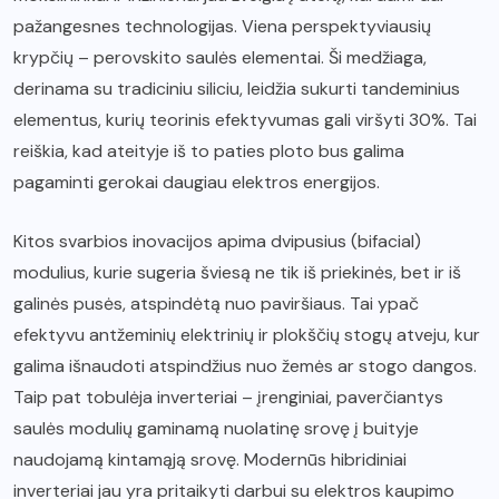
pažangesnes technologijas. Viena perspektyviausių
krypčių – perovskito saulės elementai. Ši medžiaga,
derinama su tradiciniu siliciu, leidžia sukurti tandeminius
elementus, kurių teorinis efektyvumas gali viršyti 30%. Tai
reiškia, kad ateityje iš to paties ploto bus galima
pagaminti gerokai daugiau elektros energijos.
Kitos svarbios inovacijos apima dvipusius (bifacial)
modulius, kurie sugeria šviesą ne tik iš priekinės, bet ir iš
galinės pusės, atspindėtą nuo paviršiaus. Tai ypač
efektyvu antžeminių elektrinių ir plokščių stogų atveju, kur
galima išnaudoti atspindžius nuo žemės ar stogo dangos.
Taip pat tobulėja inverteriai – įrenginiai, paverčiantys
saulės modulių gaminamą nuolatinę srovę į buityje
naudojamą kintamąją srovę. Modernūs hibridiniai
inverteriai jau yra pritaikyti darbui su elektros kaupimo