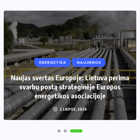
ENERGETIKA
NAUJIENOS
NAMAI IR SODAS
Naujas svertas Europoje: Lietuva perima
Kaip apsaugoti daržą nuo šliužų ir kurmių
svarbų postą strateginėje Europos
energetikos asociacijoje
nekenkiant augalams?
29 LIEPOS, 2026
2 LIEPOS, 2026