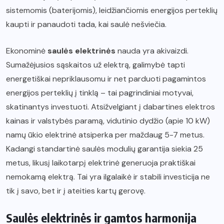
sistemomis (baterijomis), leidžiančiomis energijos perteklių
kaupti ir panaudoti tada, kai saulė nešviečia.
Ekonominė
saulės elektrinės
nauda yra akivaizdi.
Sumažėjusios sąskaitos už elektrą, galimybė tapti
energetiškai nepriklausomu ir net parduoti pagamintos
energijos perteklių į tinklą – tai pagrindiniai motyvai,
skatinantys investuoti. Atsižvelgiant į dabartines elektros
kainas ir valstybės paramą, vidutinio dydžio (apie 10 kW)
namų ūkio elektrinė atsiperka per maždaug 5-7 metus.
Kadangi standartinė saulės modulių garantija siekia 25
metus, likusį laikotarpį elektrinė generuoja praktiškai
nemokamą elektrą. Tai yra ilgalaikė ir stabili investicija ne
tik į savo, bet ir į ateities kartų gerovę.
Saulės elektrinės ir gamtos harmonija