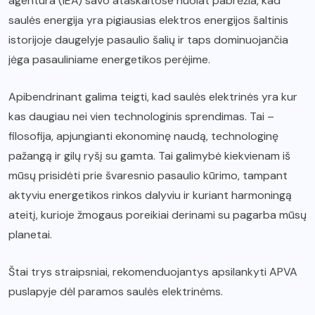
agentūra (IEA) savo ataskaitose nuolat pabrėžia, kad
saulės energija yra pigiausias elektros energijos šaltinis
istorijoje daugelyje pasaulio šalių ir taps dominuojančia
jėga pasauliniame energetikos perėjime.
Apibendrinant galima teigti, kad saulės elektrinės yra kur
kas daugiau nei vien technologinis sprendimas. Tai –
filosofija, apjungianti ekonominę naudą, technologinę
pažangą ir gilų ryšį su gamta. Tai galimybė kiekvienam iš
mūsų prisidėti prie švaresnio pasaulio kūrimo, tampant
aktyviu energetikos rinkos dalyviu ir kuriant harmoningą
ateitį, kurioje žmogaus poreikiai derinami su pagarba mūsų
planetai.
Štai trys straipsniai, rekomenduojantys apsilankyti APVA
puslapyje dėl paramos saulės elektrinėms.