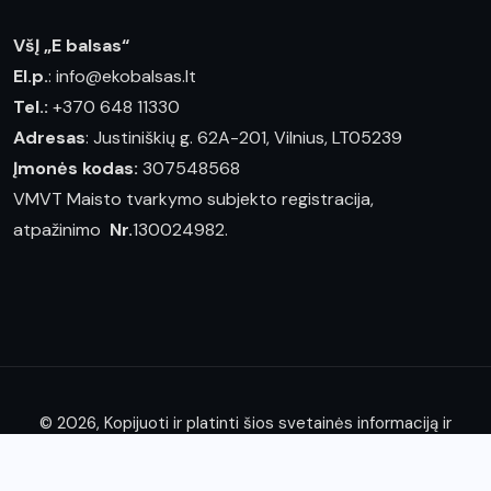
VšĮ „E balsas“
El.p.
: info@ekobalsas.lt
Tel.:
+370 648 11330
Adresas
: Justiniškių g. 62A-201, Vilnius, LT05239
Įmonės kodas:
307548568
VMVT Maisto tvarkymo subjekto registracija,
atpažinimo
Nr.
130024982.
© 2026, Kopijuoti ir platinti šios svetainės informaciją ir
straipsnius leidžiama tik nurodžius "E balsas" nuosavybės
teisę į juos.