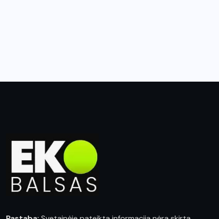
Pastaba:
Svetainėje pateikta informacija nėra skirta