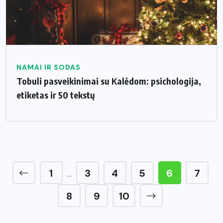
NAMAI IR SODAS
Tobuli pasveikinimai su Kalėdom: psichologija,
etiketas ir 50 tekstų
1
3
4
5
6
7
…
8
9
10