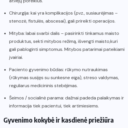
atvejų poreikius.
Chirurgija: kai yra komplikacijos (pvz., susiaurėjimas –
stenozė, fistulės, abscesai), gali prireikti operacijos.
Mityba: labai svarbi dalis – pasirinkti tinkamus maisto
produktus, sekti mitybos režimą, išvengti maisto,kuri
gali pabloginti simptomus. Mitybos patarimai pateikiami
įvairiai.
Paciento gyvenimo būdas: rūkymo nutraukimas
(rūkymas susijęs su sunkesne eiga), streso valdymas,
reguliarus medicininis stebėjimas.
Šeimos / socialinė parama: dažnai padeda palaikymas ir
informacija tiek pacientui, tiek artimiesiems.
Gyvenimo kokybė ir kasdienė priežiūra