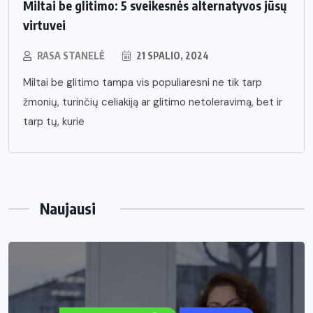
Miltai be glitimo: 5 sveikesnės alternatyvos jūsų
virtuvei
RASA STANELĖ
21 SPALIO, 2024
Miltai be glitimo tampa vis populiaresni ne tik tarp
žmonių, turinčių celiakiją ar glitimo netoleravimą, bet ir
tarp tų, kurie
Naujausi