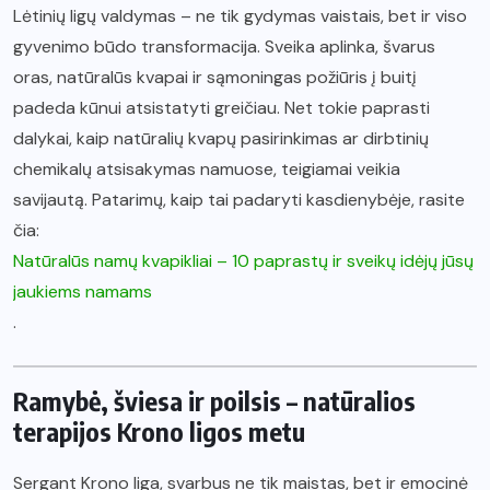
Lėtinių ligų valdymas – ne tik gydymas vaistais, bet ir viso
gyvenimo būdo transformacija. Sveika aplinka, švarus
oras, natūralūs kvapai ir sąmoningas požiūris į buitį
padeda kūnui atsistatyti greičiau. Net tokie paprasti
dalykai, kaip natūralių kvapų pasirinkimas ar dirbtinių
chemikalų atsisakymas namuose, teigiamai veikia
savijautą. Patarimų, kaip tai padaryti kasdienybėje, rasite
čia:
Natūralūs namų kvapikliai – 10 paprastų ir sveikų idėjų jūsų
jaukiems namams
.
Ramybė, šviesa ir poilsis – natūralios
terapijos Krono ligos metu
Sergant Krono liga, svarbus ne tik maistas, bet ir emocinė