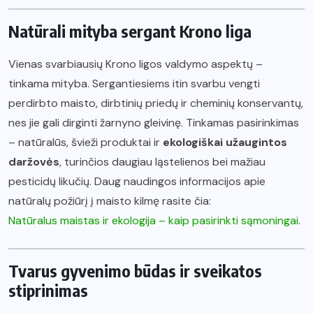
Natūrali mityba sergant Krono liga
Vienas svarbiausių Krono ligos valdymo aspektų –
tinkama mityba. Sergantiesiems itin svarbu vengti
perdirbto maisto, dirbtinių priedų ir cheminių konservantų,
nes jie gali dirginti žarnyno gleivinę. Tinkamas pasirinkimas
– natūralūs, švieži produktai ir
ekologiškai užaugintos
daržovės
, turinčios daugiau ląstelienos bei mažiau
pesticidų likučių. Daug naudingos informacijos apie
natūralų požiūrį į maisto kilmę rasite čia:
Natūralus maistas ir ekologija – kaip pasirinkti sąmoningai
.
Tvarus gyvenimo būdas ir sveikatos
stiprinimas