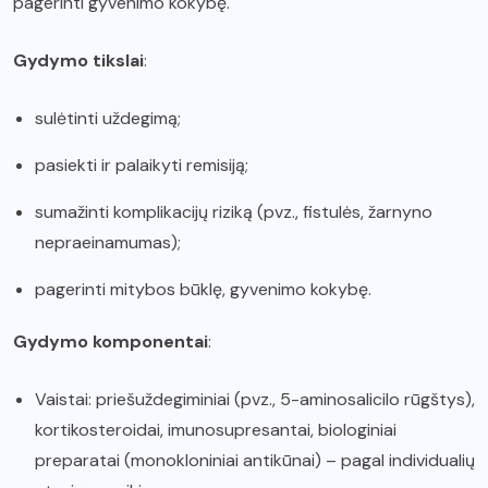
pagerinti gyvenimo kokybę.
Gydymo tikslai
:
sulėtinti uždegimą;
pasiekti ir palaikyti remisiją;
sumažinti komplikacijų riziką (pvz., fistulės, žarnyno
nepraeinamumas);
pagerinti mitybos būklę, gyvenimo kokybę.
Gydymo komponentai
:
Vaistai: priešuždegiminiai (pvz., 5-aminosalicilo rūgštys),
kortikosteroidai, imunosupresantai, biologiniai
preparatai (monokloniniai antikūnai) – pagal individualių