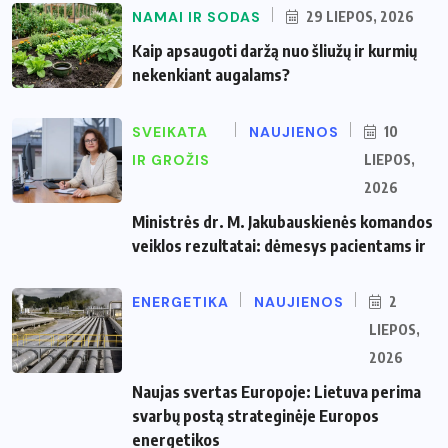
NAMAI IR SODAS
29 LIEPOS, 2026
Kaip apsaugoti daržą nuo šliužų ir kurmių
nekenkiant augalams?
SVEIKATA
NAUJIENOS
10
IR GROŽIS
LIEPOS,
2026
Ministrės dr. M. Jakubauskienės komandos
veiklos rezultatai: dėmesys pacientams ir
ENERGETIKA
NAUJIENOS
2
LIEPOS,
2026
Naujas svertas Europoje: Lietuva perima
svarbų postą strateginėje Europos
energetikos