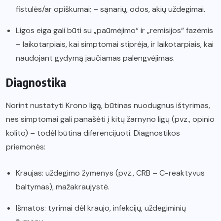
fistulės/ar opiškumai; – sąnarių, odos, akių uždegimai.
Ligos eiga gali būti su „paūmėjimo“ ir „remisijos“ fazėmis
– laikotarpiais, kai simptomai stiprėja, ir laikotarpiais, kai
naudojant gydymą jaučiamas palengvėjimas.
Diagnostika
Norint nustatyti Krono ligą, būtinas nuodugnus ištyrimas,
nes simptomai gali panašėti į kitų žarnyno ligų (pvz., opinio
kolito) – todėl būtina diferencijuoti. Diagnostikos
priemonės:
Kraujas: uždegimo žymenys (pvz., CRB – C-reaktyvus
baltymas), mažakraujystė.
Išmatos: tyrimai dėl kraujo, infekcijų, uždegiminių