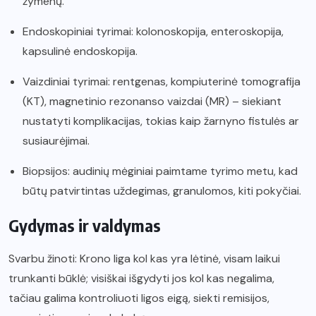
žymenų.
Endoskopiniai tyrimai: kolonoskopija, enteroskopija,
kapsulinė endoskopija.
Vaizdiniai tyrimai: rentgenas, kompiuterinė tomografija
(KT), magnetinio rezonanso vaizdai (MR) – siekiant
nustatyti komplikacijas, tokias kaip žarnyno fistulės ar
susiaurėjimai.
Biopsijos: audinių mėginiai paimtame tyrimo metu, kad
būtų patvirtintas uždegimas, granulomos, kiti pokyčiai.
Gydymas ir valdymas
Svarbu žinoti: Krono liga kol kas yra lėtinė, visam laikui
trunkanti būklė; visiškai išgydyti jos kol kas negalima,
tačiau galima kontroliuoti ligos eigą, siekti remisijos,