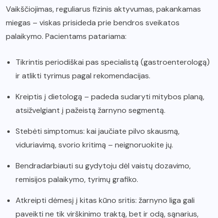
Vaikščiojimas, reguliarus fizinis aktyvumas, pakankamas
miegas – viskas prisideda prie bendros sveikatos
palaikymo. Pacientams patariama:
Tikrintis periodiškai pas specialistą (gastroenterologą)
ir atlikti tyrimus pagal rekomendacijas.
Kreiptis į dietologą – padeda sudaryti mitybos planą,
atsižvelgiant į pažeistą žarnyno segmentą.
Stebėti simptomus: kai jaučiate pilvo skausmą,
viduriavimą, svorio kritimą – neignoruokite jų.
Bendradarbiauti su gydytoju dėl vaistų dozavimo,
remisijos palaikymo, tyrimų grafiko.
Atkreipti dėmesį į kitas kūno sritis: žarnyno liga gali
paveikti ne tik virškinimo traktą, bet ir odą, sąnarius,