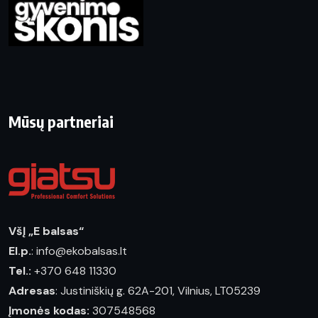
Mūsų partneriai
VšĮ „E balsas“
El.p.
: info@ekobalsas.lt
Tel.:
+370 648 11330
Adresas
: Justiniškių g. 62A-201, Vilnius, LT05239
Įmonės kodas:
307548568