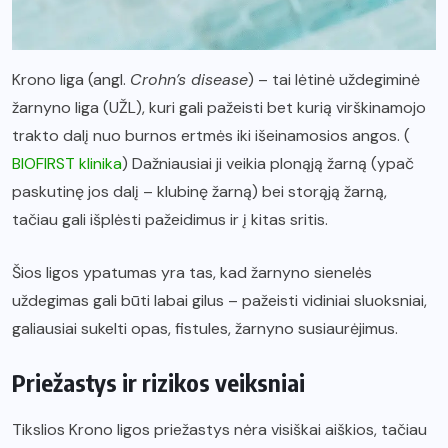
Krono liga (angl.
Crohn’s disease
) – tai lėtinė uždegiminė
žarnyno liga (UŽL), kuri gali pažeisti bet kurią virškinamojo
trakto dalį nuo burnos ertmės iki išeinamosios angos. (
BIOFIRST klinika
) Dažniausiai ji veikia plonąją žarną (ypač
paskutinę jos dalį – klubinę žarną) bei storąją žarną,
tačiau gali išplėsti pažeidimus ir į kitas sritis.
Šios ligos ypatumas yra tas, kad žarnyno sienelės
uždegimas gali būti labai gilus – pažeisti vidiniai sluoksniai,
galiausiai sukelti opas, fistules, žarnyno susiaurėjimus.
Priežastys ir rizikos veiksniai
Tikslios Krono ligos priežastys nėra visiškai aiškios, tačiau