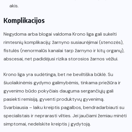
akis.
Komplikacijos
Negydoma arba blogai valdoma Krono liga gali sukelti
rimtesnių komplikacijų: žarnyno susiaurėjimai (stenozės),
fistulės (nenormalūs kanalai tarp žarnyno ir kitų organų),
abscesai, net padidėjusi rizika storosios žarnos vėžiui.
Krono liga yra sudėtinga, bet ne beviltiška būklė. Su
šiuolaikinėmis gydymo galimybėmis, tinkama priežiūra ir
gyvenimo būdo pokyčiais dauguma sergančiųjų gali
pasiekti remisiją, gyventi produktyvų gyvenimą.
Svarbiausia – laiku kreiptis pagalbos, bendradarbiauti su
specialistais ir neprarasti vilties. Jei jaučiami žemiau minėti
simptomai, nedelskite kreiptis į gydytoją.