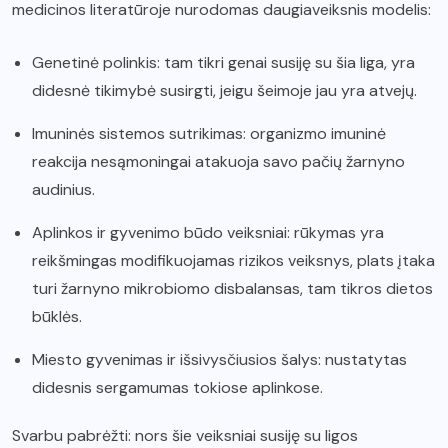
medicinos literatūroje nurodomas daugiaveiksnis modelis:
Genetinė polinkis: tam tikri genai susiję su šia liga, yra
didesnė tikimybė susirgti, jeigu šeimoje jau yra atvejų.
Imuninės sistemos sutrikimas: organizmo imuninė
reakcija nesąmoningai atakuoja savo pačių žarnyno
audinius.
Aplinkos ir gyvenimo būdo veiksniai: rūkymas yra
reikšmingas modifikuojamas rizikos veiksnys, plats įtaka
turi žarnyno mikrobiomo disbalansas, tam tikros dietos
būklės.
Miesto gyvenimas ir išsivysčiusios šalys: nustatytas
didesnis sergamumas tokiose aplinkose.
Svarbu pabrėžti: nors šie veiksniai susiję su ligos