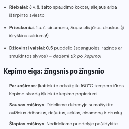
Riebalai:
3 v. š. šalto spaudimo kokosų aliejaus arba
ištirpinto sviesto.
Prieskoniai:
1 a. š. cinamono, žiupsnelis jūros druskos (ji
išryškina saldumą!).
Džiovinti vaisiai:
0,5 puodelio (spanguolės, razinos ar
smulkintos slyvos) –
dedami tik po kepimo!
Kepimo eiga: žingsnis po žingsnio
Paruošimas:
Įkaitinkite orkaitę iki 160°C temperatūros.
Kepimo skardą išklokite kepimo popieriumi.
Sausas mišinys:
Dideliame dubenyje sumaišykite
avižinius dribsnius, riešutus, sėklas, cinamoną ir druską.
Šlapias mišinys:
Nedideliame puodelyje pašildykite