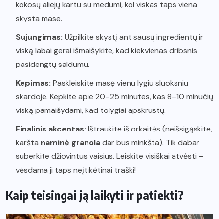
kokosų aliejų kartu su medumi, kol viskas taps viena
skysta mase.
Sujungimas:
Užpilkite skystį ant sausų ingredientų ir
viską labai gerai išmaišykite, kad kiekvienas dribsnis
pasidengtų saldumu.
Kepimas:
Paskleiskite masę vienu lygiu sluoksniu
skardoje. Kepkite apie 20–25 minutes, kas 8–10 minučių
viską pamaišydami, kad tolygiai apskrustų.
Finalinis akcentas:
Ištraukite iš orkaitės (neišsigąskite,
karšta
naminė granola
dar bus minkšta). Tik dabar
suberkite džiovintus vaisius. Leiskite visiškai atvėsti –
vėsdama ji taps neįtikėtinai traški!
Kaip teisingai ją laikyti ir patiekti?