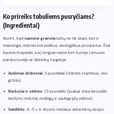
Ko prireiks tobuliems pusryčiams?
(Ingredientai)
Norint, kad
naminė granola
būtų ne tik skani, bet ir
maistinga, rinkitės kokybiškus, ekologiškus produktus. Štai
bazinis krepšelis, kurį lengvai rasite bet kurioje Lietuvos
parduotuvėje ar ūkininkų turgelyje:
Avižiniai dribsniai:
3 puodeliai (rinkitės stambius, viso
grūdo).
Riešutai ir sėklos:
1,5 puodelio (puikiai tinka lietuviški
lazdyno riešutai, moliūgų ir saulėgrąžų sėklos).
Saldiklis:
4–5 v. š. skysto medaus arba klevų sirupo.