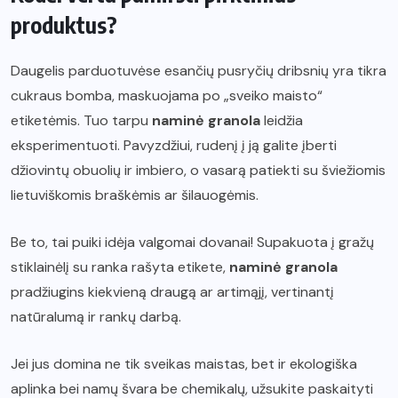
produktus?
Daugelis parduotuvėse esančių pusryčių dribsnių yra tikra
cukraus bomba, maskuojama po „sveiko maisto“
etiketėmis. Tuo tarpu
naminė granola
leidžia
eksperimentuoti. Pavyzdžiui, rudenį į ją galite įberti
džiovintų obuolių ir imbiero, o vasarą patiekti su šviežiomis
lietuviškomis braškėmis ar šilauogėmis.
Be to, tai puiki idėja valgomai dovanai! Supakuota į gražų
stiklainėlį su ranka rašyta etikete,
naminė granola
pradžiugins kiekvieną draugą ar artimąjį, vertinantį
natūralumą ir rankų darbą.
Jei jus domina ne tik sveikas maistas, bet ir ekologiška
aplinka bei namų švara be chemikalų, užsukite paskaityti