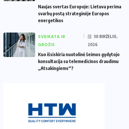
Naujas svertas Europoje: Lietuva perima
svarbų postą strateginėje Europos
energetikos
SVEIKATA IR
30 BIRŽELIO,
GROŽIS
2026
Kuo išsiskiria nuotolinė šeimos gydytojo
konsultacija su telemedicinos draudimu
„Atsakingiems“?