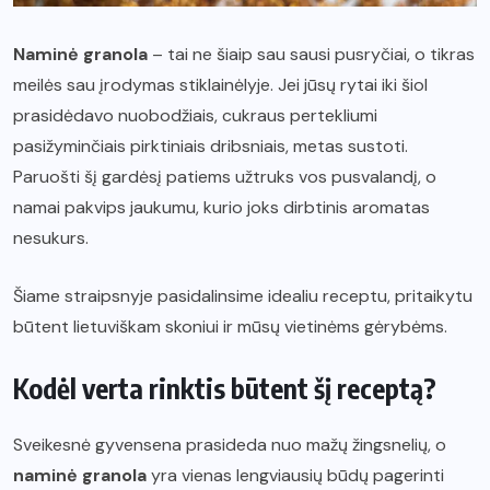
Naminė granola
– tai ne šiaip sau sausi pusryčiai, o tikras
meilės sau įrodymas stiklainėlyje. Jei jūsų rytai iki šiol
prasidėdavo nuobodžiais, cukraus pertekliumi
pasižyminčiais pirktiniais dribsniais, metas sustoti.
Paruošti šį gardėsį patiems užtruks vos pusvalandį, o
namai pakvips jaukumu, kurio joks dirbtinis aromatas
nesukurs.
Šiame straipsnyje pasidalinsime idealiu receptu, pritaikytu
būtent lietuviškam skoniui ir mūsų vietinėms gėrybėms.
Kodėl verta rinktis būtent šį receptą?
Sveikesnė gyvensena prasideda nuo mažų žingsnelių, o
naminė granola
yra vienas lengviausių būdų pagerinti