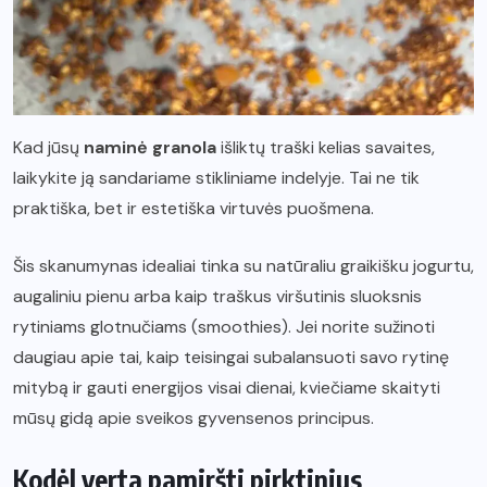
Kad jūsų
naminė granola
išliktų traški kelias savaites,
laikykite ją sandariame stikliniame indelyje. Tai ne tik
praktiška, bet ir estetiška virtuvės puošmena.
Šis skanumynas idealiai tinka su natūraliu graikišku jogurtu,
augaliniu pienu arba kaip traškus viršutinis sluoksnis
rytiniams glotnučiams (smoothies). Jei norite sužinoti
daugiau apie tai, kaip teisingai subalansuoti savo rytinę
mitybą ir gauti energijos visai dienai, kviečiame skaityti
mūsų gidą apie sveikos gyvensenos principus.
Kodėl verta pamiršti pirktinius