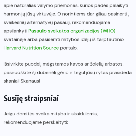
apie natūralias valymo priemones, kurios padės palaikyti
harmoniją jūsų virtuvėje. O norintiems dar giliau pasinerti į
sveikesnių alternatyvų pasaulį, rekomenduojame
apsilankyti
Pasaulio sveikatos organizacijos (WHO)
svetainėje arba pasisemti mitybos idėjų iš tarptautinio
Harvard Nutrition Source
portalo.
Išsivirkite puodelį mėgstamos kavos ar žolelių arbatos,
pasiruoškite šį dubenėlį gėrio ir tegul jūsų rytas prasideda
skaniai! Skanaus!
Susiję straipsniai
Jeigu domitės sveika mityba ir skaidulomis,
rekomenduojame perskaityti: