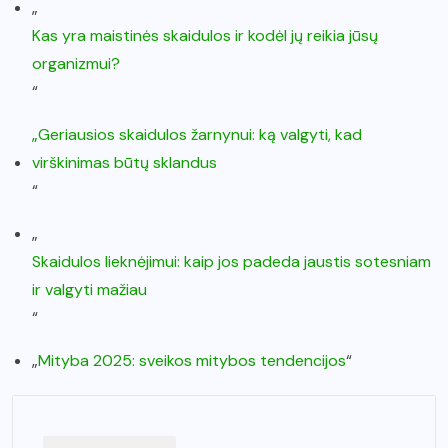
„
Kas yra maistinės skaidulos ir kodėl jų reikia jūsų
organizmui?
“
„Geriausios skaidulos žarnynui: ką valgyti, kad
virškinimas būtų sklandus
“
„
Skaidulos lieknėjimui: kaip jos padeda jaustis sotesniam
ir valgyti mažiau
“
„
Mityba 2025: sveikos mitybos tendencijos
“