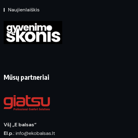
Naujienlaiškis
Mūsų partneriai
VšĮ „E balsas“
El.p.
: info@ekobalsas.lt