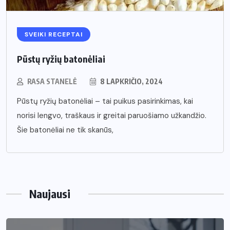
SVEIKI RECEPTAI
Pūstų ryžių batonėliai
RASA STANELĖ
8 LAPKRIČIO, 2024
Pūstų ryžių batonėliai – tai puikus pasirinkimas, kai
norisi lengvo, traškaus ir greitai paruošiamo užkandžio.
Šie batonėliai ne tik skanūs,
Naujausi