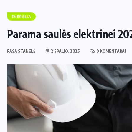
ENERGIJA
Parama saulės elektrinei 202
RASA STANELĖ
2 SPALIO, 2025
0 KOMENTARAI
ENERGETIKA
NAUJIENOS
,
Naujas svertas Europoje: Lietuva
perima svarbų postą strateginėje
i
Europos energetikos asociacijoje
2 LIEPOS, 2026