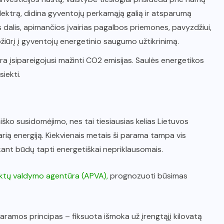
ž elektrą, didina gyventojų perkamąją galią ir atsparumą
s dalis, apimančios įvairias pagalbos priemones, pavyzdžiui,
žiūrį į gyventojų energetinio saugumo užtikrinimą.
ra įsipareigojusi mažinti CO2 emisijas. Saulės energetikos
iekti.
iško susidomėjimo, nes tai tiesiausias kelias Lietuvos
arią energiją. Kiekvienais metais ši parama tampa vis
ant būdų tapti energetiškai nepriklausomais.
ektų valdymo agentūra (APVA),
prognozuoti būsimas
paramos principas – fiksuota išmoka už įrengtąjį kilovatą