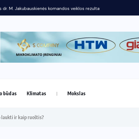
os rezultatai: dėmesys...
o būdas
Klimatas
Mokslas
aukti ir kaip ruoštis?