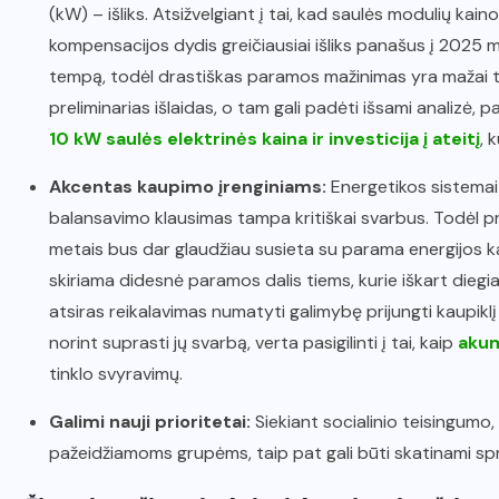
(kW) – išliks. Atsižvelgiant į tai, kad saulės modulių kaino
kompensacijos dydis greičiausiai išliks panašus į 2025 m
tempą, todėl drastiškas paramos mažinimas yra mažai tikė
preliminarias išlaidas, o tam gali padėti išsami analizė, p
10 kW saulės elektrinės kaina ir investicija į ateitį
, 
Akcentas kaupimo įrenginiams:
Energetikos sistemai v
balansavimo klausimas tampa kritiškai svarbus. Todėl
metais bus dar glaudžiau susieta su parama energijos ka
skiriama didesnė paramos dalis tiems, kurie iškart diegia
atsiras reikalavimas numatyti galimybę prijungti kaupiklį
norint suprasti jų svarbą, verta pasigilinti į tai, kaip
akumu
tinklo svyravimų.
Galimi nauji prioritetai:
Siekiant socialinio teisingumo,
pažeidžiamoms grupėms, taip pat gali būti skatinami s