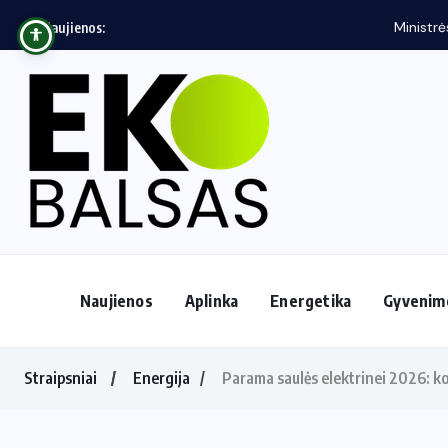
Ministrės dr. M. Jakubauskienės komandos veikl
Naujienos:
Naujienos
Aplinka
Energetika
Gyvenim
Straipsniai
Energija
Parama saulės elektrinei 2026: ko l