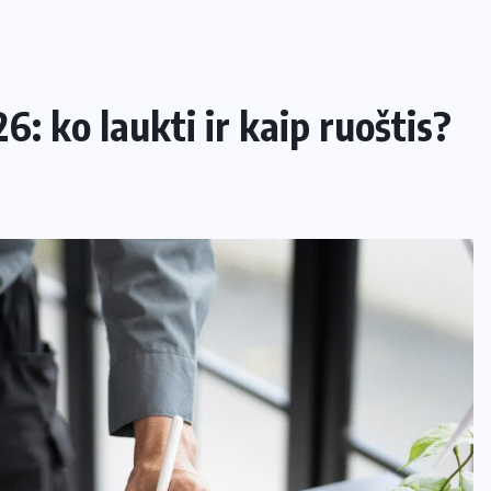
6: ko laukti ir kaip ruoštis?
NAMAI IR SODAS
Kaip apsaugoti daržą nuo šliužų ir
kurmių nekenkiant augalams?
29 LIEPOS, 2026