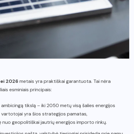
nei 2026
metais yra praktiškai garantuota. Tai nėra
iais esminiais principais:
 ambicingą tikslą – iki 2050 metų visą šalies energijos
s vartotojai yra šios strategijos pamatas,
nuo geopolitiškai jautrių energijos importo rinkų.
vesticijos naštą, valstybė tiesiogiai prisideda prie namų