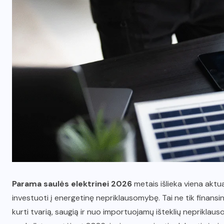
Parama saulės elektrinei 2026
metais išlieka viena akt
investuoti į energetinę nepriklausomybę. Tai ne tik finansi
kurti tvarią, saugią ir nuo importuojamų išteklių nepriklaus