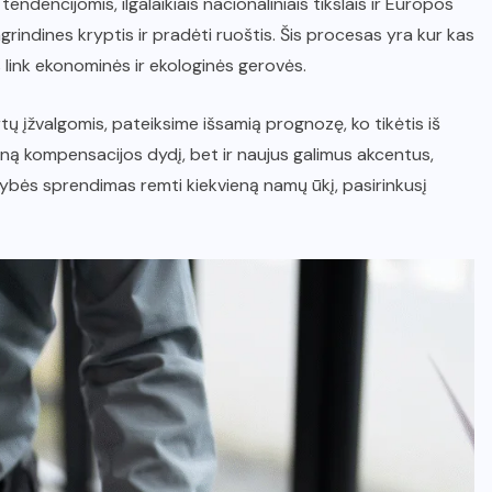
dencijomis, ilgalaikiais nacionaliniais tikslais ir Europos
rindines kryptis ir pradėti ruoštis. Šis procesas yra kur kas
 link ekonominės ir ekologinės gerovės.
tų įžvalgomis, pateiksime išsamią prognozę, ko tikėtis iš
ą kompensacijos dydį, bet ir naujus galimus akcentus,
tybės sprendimas remti kiekvieną namų ūkį, pasirinkusį