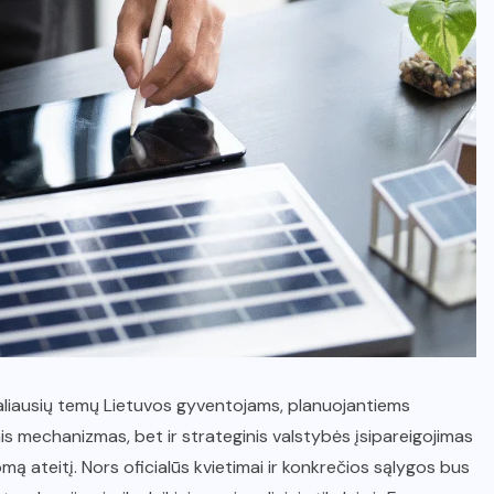
ualiausių temų Lietuvos gyventojams, planuojantiems
nis mechanizmas, bet ir strateginis valstybės įsipareigojimas
omą ateitį. Nors oficialūs kvietimai ir konkrečios sąlygos bus