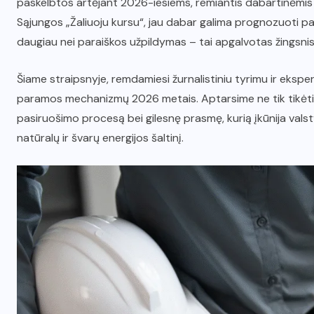
paskelbtos artėjant 2026-iesiems, remiantis dabartinėmis ten
Sąjungos „Žaliuoju kursu“, jau dabar galima prognozuoti pag
daugiau nei paraiškos užpildymas – tai apgalvotas žingsnis
Šiame straipsnyje, remdamiesi žurnalistiniu tyrimu ir eksper
paramos mechanizmų 2026 metais. Aptarsime ne tik tikėtin
pasiruošimo procesą bei gilesnę prasmę, kurią įkūnija vals
natūralų ir švarų energijos šaltinį.