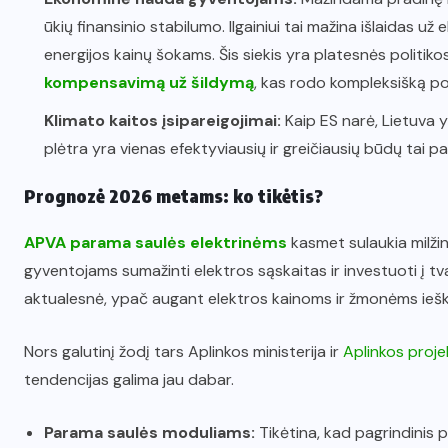
ūkių finansinio stabilumo. Ilgainiui tai mažina išlaidas u
energijos kainų šokams. Šis siekis yra platesnės politiko
kompensavimą už šildymą
, kas rodo kompleksišką po
Klimato kaitos įsipareigojimai:
Kaip ES narė, Lietuva y
plėtra yra vienas efektyviausių ir greičiausių būdų tai pas
Prognozė 2026 metams: ko tikėtis?
APVA parama saulės elektrinėms
kasmet sulaukia milžin
gyventojams sumažinti elektros sąskaitas ir investuoti į tv
aktualesnė, ypač augant elektros kainoms ir žmonėms iešk
Nors galutinį žodį tars Aplinkos ministerija ir
Aplinkos proj
tendencijas galima jau dabar.
Parama saulės moduliams:
Tikėtina, kad pagrindinis 