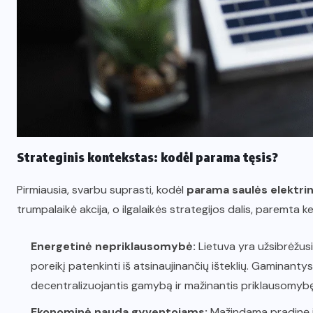
Strateginis kontekstas: kodėl parama tęsis?
Pirmiausia, svarbu suprasti, kodėl
parama saulės elektri
trumpalaikė akcija, o ilgalaikės strategijos dalis, paremta kel
Energetinė nepriklausomybė:
Lietuva yra užsibrėžusi
poreikį patenkinti iš atsinaujinančių išteklių. Gaminanty
decentralizuojantis gamybą ir mažinantis priklausomybę 
Ekonominė nauda gyventojams:
Mažindama pradinę in