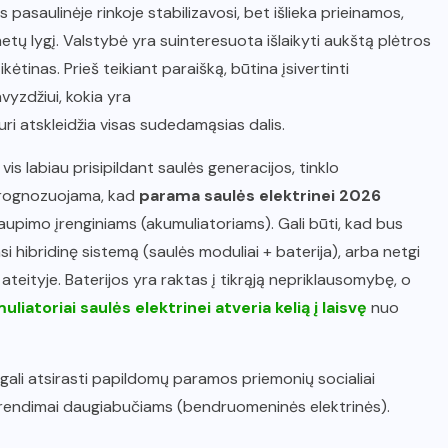
s pasaulinėje rinkoje stabilizavosi, bet išlieka prieinamos,
etų lygį. Valstybė yra suinteresuota išlaikyti aukštą plėtros
tinas. Prieš teikiant paraišką, būtina įsivertinti
avyzdžiui, kokia yra
kuri atskleidžia visas sudedamąsias dalis.
is labiau prisipildant saulės generacijos, tinklo
 prognozuojama, kad
parama saulės elektrinei 2026
upimo įrenginiams (akumuliatoriams). Gali būti, kad bus
si hibridinę sistemą (saulės moduliai + baterija), arba netgi
 ateityje. Baterijos yra raktas į tikrąją nepriklausomybę, o
liatoriai saulės elektrinei atveria kelią į laisvę
nuo
 gali atsirasti papildomų paramos priemonių socialiai
prendimai daugiabučiams (bendruomeninės elektrinės).