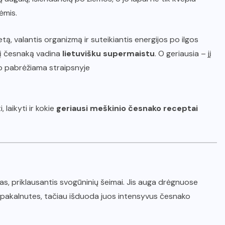
ėmis.
tetą, valantis organizmą ir suteikiantis energijos po ilgos
nį česnaką vadina
lietuvišku supermaistu
. O geriausia – jį
aip pabrėžiama straipsnyje
 laikyti ir kokie
geriausi meškinio česnako receptai
alas, priklausantis svogūninių šeimai. Jis auga drėgnuose
a pakalnutes, tačiau išduoda juos intensyvus česnako