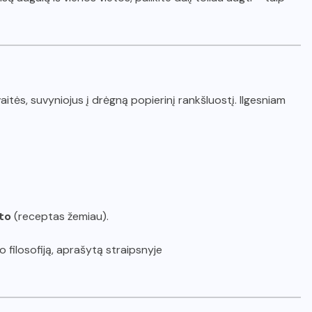
avaitės, suvyniojus į drėgną popierinį rankšluostį. Ilgesniam
to
(receptas žemiau).
 filosofiją, aprašytą straipsnyje