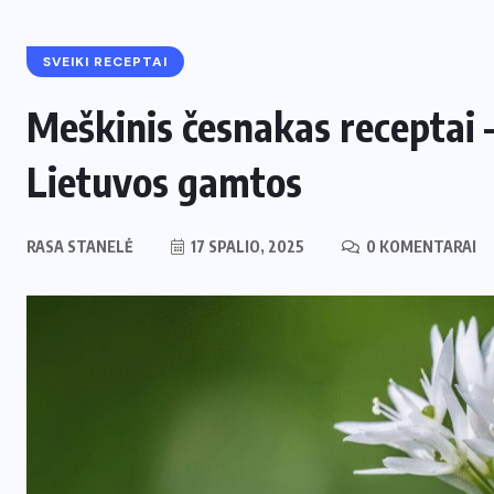
SVEIKI RECEPTAI
Meškinis česnakas receptai 
Lietuvos gamtos
RASA STANELĖ
17 SPALIO, 2025
0 KOMENTARAI
ENERGETIKA
NAUJIENOS
,
Naujas svertas Europoje: Lietuva
perima svarbų postą strateginėje
i
Europos energetikos asociacijoje
2 LIEPOS, 2026