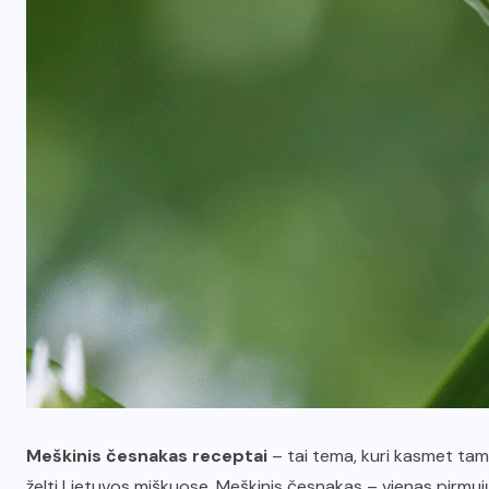
Meškinis česnakas receptai
– tai tema, kuri kasmet tamp
želti Lietuvos miškuose. Meškinis česnakas – vienas pirmųjų