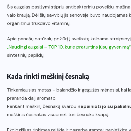
Šis augalas pasižymi stipriu antibakteriniu poveikiu, mažina c
valo kraują. Dėl šių savybių jis senovėje buvo naudojamas k
organizmui trūkdavo vitaminų.
Apie panašų natūralų požiūrį į sveikatą kalbama straipsny
„Naudingi augalai – TOP 10, kurie praturtins jūsų gyvenimą“
sintetinių papildų.
Kada rinkti meškinį česnaką
Tinkamiausias metas – balandžio ir gegužės mėnesiai, kai lap
praranda dalį aromato.
Renkant meškinį česnaką svarbu
nepainioti jo su pakal
meškinis česnakas visuomet turi česnako kvapą.
Ekologiškas rinkimas reiškia ir pagarbą gamtai: neplėškite vis