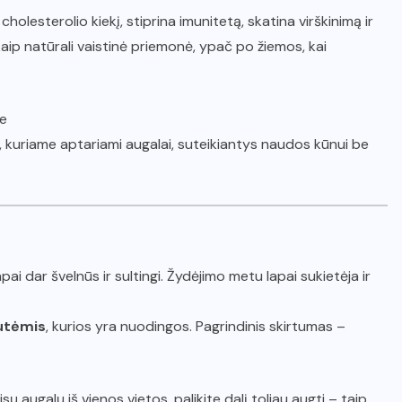
holesterolio kiekį, stiprina imunitetą, skatina virškinimą ir
aip natūrali vaistinė priemonė, ypač po žiemos, kai
je
, kuriame aptariami augalai, suteikiantys naudos kūnui be
ai dar švelnūs ir sultingi. Žydėjimo metu lapai sukietėja ir
nutėmis
, kurios yra nuodingos. Pagrindinis skirtumas –
ų augalų iš vienos vietos, palikite dalį toliau augti – taip