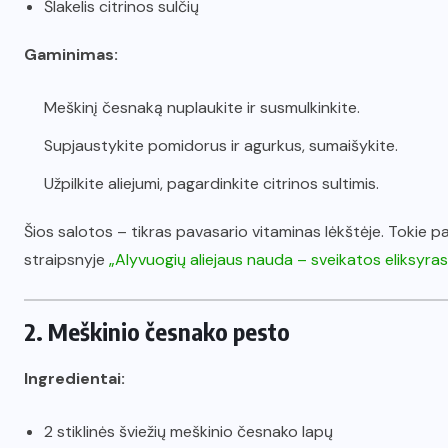
Šlakelis citrinos sulčių
Gaminimas:
Meškinį česnaką nuplaukite ir susmulkinkite.
Supjaustykite pomidorus ir agurkus, sumaišykite.
Užpilkite aliejumi, pagardinkite citrinos sultimis.
Šios salotos – tikras pavasario vitaminas lėkštėje. Tokie pa
straipsnyje
„Alyvuogių aliejaus nauda – sveikatos eliksyras
2. Meškinio česnako pesto
Ingredientai:
2 stiklinės šviežių meškinio česnako lapų