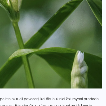
a itin aktuali pavasarį, kai šie laukiniai žalumynai pradeda
 augalų, išlendančių po žiemos, o jo lapai ne tik kvepia