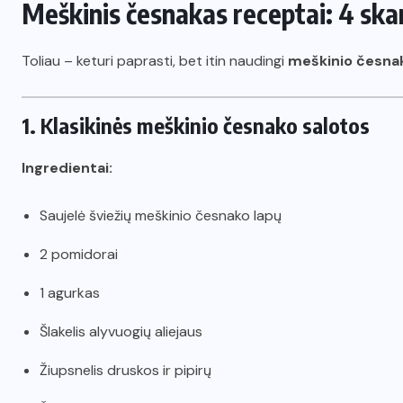
Meškinis česnakas receptai: 4 skan
Toliau – keturi paprasti, bet itin naudingi
meškinio česna
1. Klasikinės meškinio česnako salotos
Ingredientai:
Saujelė šviežių meškinio česnako lapų
2 pomidorai
1 agurkas
Šlakelis alyvuogių aliejaus
Žiupsnelis druskos ir pipirų