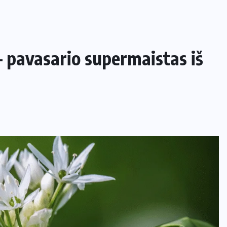
– pavasario supermaistas iš
NAMAI IR SODAS
Kaip apsaugoti daržą nuo šliužų ir
kurmių nekenkiant augalams?
29 LIEPOS, 2026