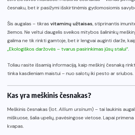
česnaku, bet ir pasižymi išskirtinėmis gydomosiomis savyb
Šis augalas – tikras
vitaminų užtaisas
, stiprinantis imuni
žiemos. Ne veltui daugelis sveikos mitybos šalininkų meški
galima ne tik rinkti gamtoje, bet ir lengvai auginti darže, k
„Ekologiškos daržovės – tvarus pasirinkimas jūsų stalui“
.
Toliau rasite išsamią informaciją, kaip meškinį česnaką rinkti,
tinka kasdieniam maistui – nuo salotų iki pesto ar sriubos.
Kas yra meškinis česnakas?
Meškinis česnakas (lot.
Allium ursinum
) – tai laukinis aug
miškuose, šalia upelių, pavėsingose vietose. Lapai primen
kvapas.