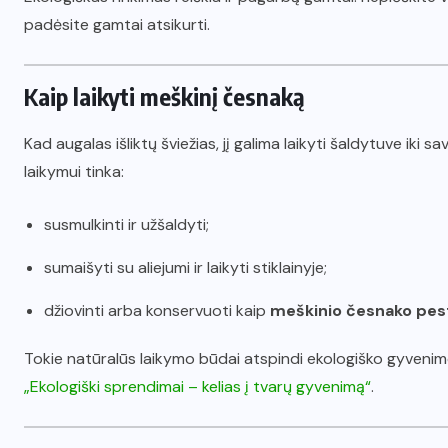
padėsite gamtai atsikurti.
Kaip laikyti meškinį česnaką
Kad augalas išliktų šviežias, jį galima laikyti šaldytuve iki s
laikymui tinka:
susmulkinti ir užšaldyti;
sumaišyti su aliejumi ir laikyti stiklainyje;
džiovinti arba konservuoti kaip
meškinio česnako pes
Tokie natūralūs laikymo būdai atspindi ekologiško gyvenimo
„Ekologiški sprendimai – kelias į tvarų gyvenimą“
.