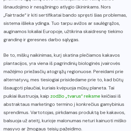
išnaudojimo ir nesąžiningo atlygio ūkininkams. Nors
„Fairtrade“ ir kiti sertifikatai bando spręsti šias problemas,
sistema išlieka ydinga. Tuo tarpu avižos ar saulėgrąžos,
auginamos lokaliai Europoje, užtikrina skaidresnę tiekimo
grandinę ir geresnes darbo sąlygas.
Be to, miškų naikinimas, kurį skatina plečiamos kakavos
plantacijos, yra viena iš pagrindinių biologinės įvairovės
mažėjimo priežasčių atogrąžų regionuose. Pereidami prie
alternatyvų, mes tiesiogiai prisidedame prie to, kad būtų
išsaugoti plaučiai, kuriais kvėpuoja mūsų planeta. Tai
puikiai iliustruoja, kaip
zodžio „tvarus“ reiksme
keičiasi iš
abstraktaus marketingo termino į konkrečius gamybinius
sprendimus. Vartotojas, pirkdamas produktą be kakavos,
balsuoja už ateitį, kurioje malonumas neturi kainuoti miško
masyvo ar žmogaus teisių pažeidimo.