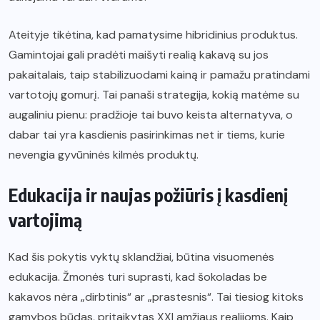
Ateityje tikėtina, kad pamatysime hibridinius produktus.
Gamintojai gali pradėti maišyti realią kakavą su jos
pakaitalais, taip stabilizuodami kainą ir pamažu pratindami
vartotojų gomurį. Tai panaši strategija, kokią matėme su
augaliniu pienu: pradžioje tai buvo keista alternatyva, o
dabar tai yra kasdienis pasirinkimas net ir tiems, kurie
nevengia gyvūninės kilmės produktų.
Edukacija ir naujas požiūris į kasdienį
vartojimą
Kad šis pokytis vyktų sklandžiai, būtina visuomenės
edukacija. Žmonės turi suprasti, kad šokoladas be
kakavos nėra „dirbtinis“ ar „prastesnis“. Tai tiesiog kitoks
gamybos būdas, pritaikytas XXI amžiaus realijoms. Kaip