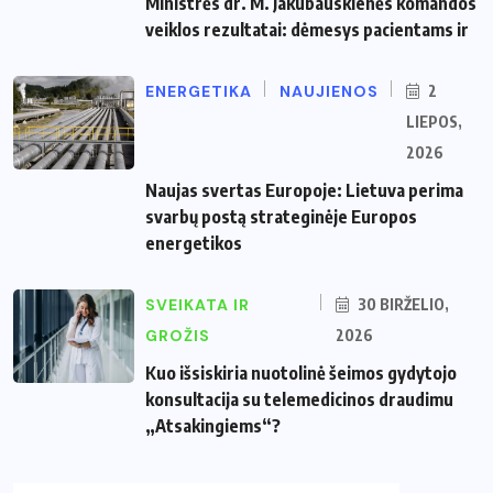
Ministrės dr. M. Jakubauskienės komandos
veiklos rezultatai: dėmesys pacientams ir
ENERGETIKA
NAUJIENOS
2
LIEPOS,
2026
Naujas svertas Europoje: Lietuva perima
svarbų postą strateginėje Europos
energetikos
SVEIKATA IR
30 BIRŽELIO,
GROŽIS
2026
Kuo išsiskiria nuotolinė šeimos gydytojo
konsultacija su telemedicinos draudimu
„Atsakingiems“?