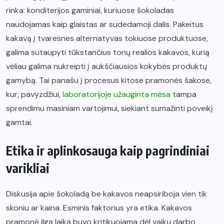
rinka: konditerijos gaminiai, kuriuose šokoladas
naudojamas kaip glaistas ar sudedamoji dalis. Pakeitus
kakavą į tvaresnes alternatyvas tokiuose produktuose,
galima sutaupyti tūkstančius tonų realios kakavos, kurią
vėliau galima nukreipti į aukščiausios kokybės produktų
gamybą. Tai panašu į procesus kitose pramonės šakose,
kur, pavyzdžiui,
laboratorijoje užauginta mėsa
tampa
sprendimu masiniam vartojimui, siekiant sumažinti poveikį
gamtai.
Etika ir aplinkosauga kaip pagrindiniai
varikliai
Diskusija apie šokoladą be kakavos neapsiriboja vien tik
skoniu ar kaina. Esminis faktorius yra etika. Kakavos
pramonė ilgą laiką buvo kritikuojama dėl vaikų darbo