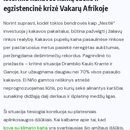
egzistencinė krizė Vakarų Afrikoje
Norint suprasti, kodėl tokios bendrovės kaip „Nestlé“
investuoja į kakavos pakaitalus, būtina pažvelgti į žaliavų
rinkos realybę. Kakavos pupelių kaina pasaulinėse rinkose
per pastaruosius metus pasiekė neregėtas aukštumas,
peržengdama dešimtmečių rekordus. Pagrindinė to
priežastis – kritinė situacija Dramblio Kaulo Krante ir
Ganoje, kur užauginama daugiau nei 70% visos pasaulio
kakavos. El Niño gamtos reiškinys atnešė
neprognozuojamas liūtis, po kurių sekė alinantys karščiai,
sunaikinę didžiąją dalį derliaus ir išplatinę medžių ligas.
Ši situacija tiesiogiai koreliuoja su platesniais
aplinkosaugos iššūkiais. Kai kalbame apie tai, kad
kova su klimato kaita
yra svarbiausias šio amžiaus iššūkis,