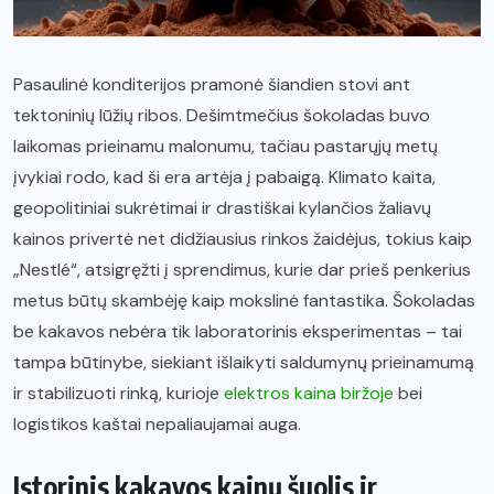
Pasaulinė konditerijos pramonė šiandien stovi ant
tektoninių lūžių ribos. Dešimtmečius šokoladas buvo
laikomas prieinamu malonumu, tačiau pastarųjų metų
įvykiai rodo, kad ši era artėja į pabaigą. Klimato kaita,
geopolitiniai sukrėtimai ir drastiškai kylančios žaliavų
kainos privertė net didžiausius rinkos žaidėjus, tokius kaip
„Nestlé“, atsigręžti į sprendimus, kurie dar prieš penkerius
metus būtų skambėję kaip mokslinė fantastika. Šokoladas
be kakavos nebėra tik laboratorinis eksperimentas – tai
tampa būtinybe, siekiant išlaikyti saldumynų prieinamumą
ir stabilizuoti rinką, kurioje
elektros kaina biržoje
bei
logistikos kaštai nepaliaujamai auga.
Istorinis kakavos kainų šuolis ir