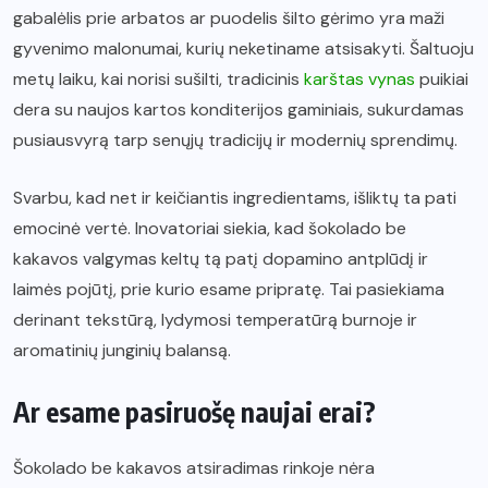
gabalėlis prie arbatos ar puodelis šilto gėrimo yra maži
gyvenimo malonumai, kurių neketiname atsisakyti. Šaltuoju
metų laiku, kai norisi sušilti, tradicinis
karštas vynas
puikiai
dera su naujos kartos konditerijos gaminiais, sukurdamas
pusiausvyrą tarp senųjų tradicijų ir modernių sprendimų.
Svarbu, kad net ir keičiantis ingredientams, išliktų ta pati
emocinė vertė. Inovatoriai siekia, kad šokolado be
kakavos valgymas keltų tą patį dopamino antplūdį ir
laimės pojūtį, prie kurio esame pripratę. Tai pasiekiama
derinant tekstūrą, lydymosi temperatūrą burnoje ir
aromatinių junginių balansą.
Ar esame pasiruošę naujai erai?
Šokolado be kakavos atsiradimas rinkoje nėra