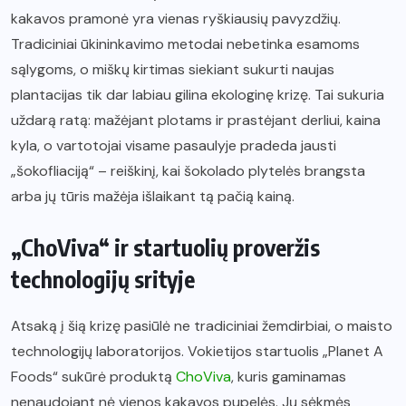
kakavos pramonė yra vienas ryškiausių pavyzdžių.
Tradiciniai ūkininkavimo metodai nebetinka esamoms
sąlygoms, o miškų kirtimas siekiant sukurti naujas
plantacijas tik dar labiau gilina ekologinę krizę. Tai sukuria
uždarą ratą: mažėjant plotams ir prastėjant derliui, kaina
kyla, o vartotojai visame pasaulyje pradeda jausti
„šokofliaciją“ – reiškinį, kai šokolado plytelės brangsta
arba jų tūris mažėja išlaikant tą pačią kainą.
„ChoViva“ ir startuolių proveržis
technologijų srityje
Atsaką į šią krizę pasiūlė ne tradiciniai žemdirbiai, o maisto
technologijų laboratorijos. Vokietijos startuolis „Planet A
Foods“ sukūrė produktą
ChoViva
, kuris gaminamas
nenaudojant nė vienos kakavos pupelės. Jų sėkmės