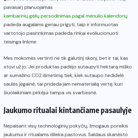
pavasarį planuojamas
kambarinių gėlių persodinimas pagal mėnulio kalendorių
padeda augalams geriau prigyti, taip ir informuotas
vartotojo pasirinkimas padeda rinkai evoliucionuoti
teisinga linkme.
Mes mokomės vertinti ne tik galutinį skonį, bet ir tai, kas
stovi už jo. Jei produktas padėjo sutaupyti hektarą miško
ar sumažino CO2 išmetimą tiek, kiek sutaupo nedidelė
saulės jėgainė, tai prideda jam nematerialią vertę, kuri
šiuolaikiniam pirkėjui tampa vis svarbesnė.
Jaukumo ritualai kintančiame pasaulyje
Nepaisant visų technologinių pokyčių, žmogaus poreikis
jaukumui ir ritualams išlieka pastovus. Saldaus skanėsto