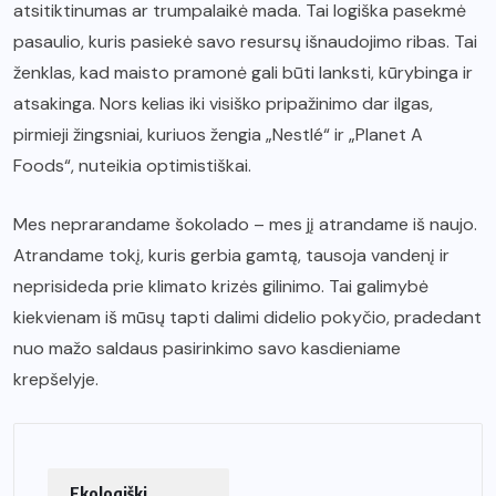
atsitiktinumas ar trumpalaikė mada. Tai logiška pasekmė
pasaulio, kuris pasiekė savo resursų išnaudojimo ribas. Tai
ženklas, kad maisto pramonė gali būti lanksti, kūrybinga ir
atsakinga. Nors kelias iki visiško pripažinimo dar ilgas,
pirmieji žingsniai, kuriuos žengia „Nestlé“ ir „Planet A
Foods“, nuteikia optimistiškai.
Mes neprarandame šokolado – mes jį atrandame iš naujo.
Atrandame tokį, kuris gerbia gamtą, tausoja vandenį ir
neprisideda prie klimato krizės gilinimo. Tai galimybė
kiekvienam iš mūsų tapti dalimi didelio pokyčio, pradedant
nuo mažo saldaus pasirinkimo savo kasdieniame
krepšelyje.
Ekologiški