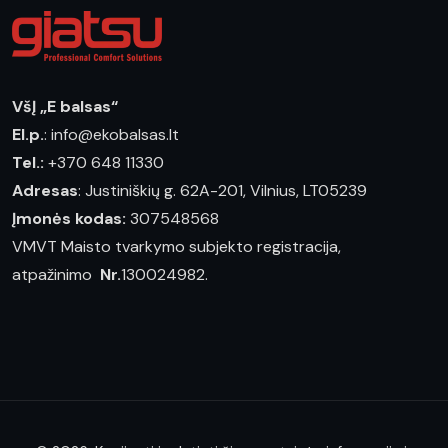
VšĮ „E balsas“
El.p.
: info@ekobalsas.lt
Tel.:
+370 648 11330
Adresas
: Justiniškių g. 62A-201, Vilnius, LT05239
Įmonės kodas:
307548568
VMVT Maisto tvarkymo subjekto registracija,
atpažinimo
Nr.
130024982.