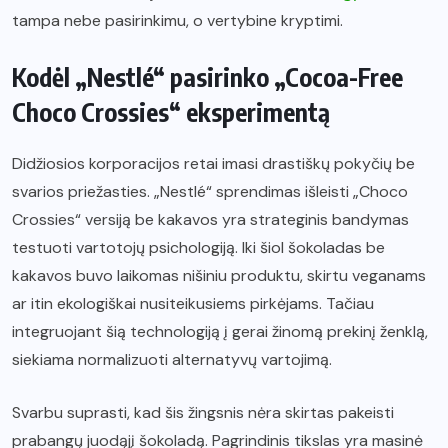
tampa nebe pasirinkimu, o vertybine kryptimi.
Kodėl „Nestlé“ pasirinko „Cocoa-Free
Choco Crossies“ eksperimentą
Didžiosios korporacijos retai imasi drastiškų pokyčių be
svarios priežasties. „Nestlé“ sprendimas išleisti „Choco
Crossies“ versiją be kakavos yra strateginis bandymas
testuoti vartotojų psichologiją. Iki šiol šokoladas be
kakavos buvo laikomas nišiniu produktu, skirtu veganams
ar itin ekologiškai nusiteikusiems pirkėjams. Tačiau
integruojant šią technologiją į gerai žinomą prekinį ženklą,
siekiama normalizuoti alternatyvų vartojimą.
Svarbu suprasti, kad šis žingsnis nėra skirtas pakeisti
prabangų juodąjį šokoladą. Pagrindinis tikslas yra masinė