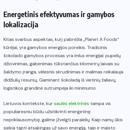
Energetinis efektyvumas ir gamybos
lokalizacija
Kitas svarbus aspektas, kurį pabrėžia „Planet A Foods“
kūrėjai, yra gamybos energijos poreikis. Tradicinis
šokolado gamybos procesas yra imlus energijai: pupelių
džiovinimas, gabenimas tūkstančius kilometrų laivais su
šaldymo įranga, vėlesnis skrudinimas ir malimas reikalauja
didžiulių resursų. Gaminant šokoladą iš vietinių žaliavų,
logistikos grandinė sutrumpėja iki minimumo.
Lietuvos kontekste, kur
saulės elektrinės
tampa vis
populiaresniu būdu užsitikrinti energetinę
nepriklausomybę, galime įžvelgti paralelių. Kaip namų ūkis
siekia tapti atsakingas už savo energiją, taip ir maisto