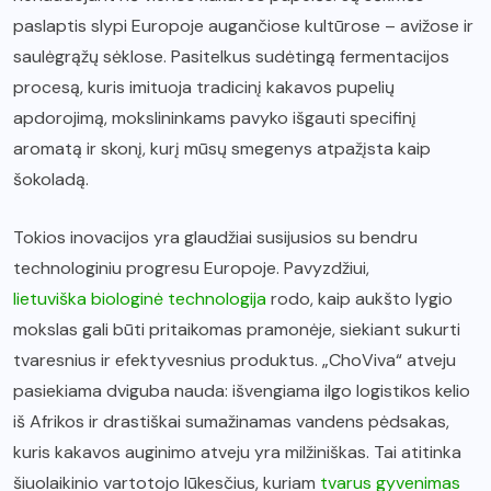
paslaptis slypi Europoje augančiose kultūrose – avižose ir
saulėgrąžų sėklose. Pasitelkus sudėtingą fermentacijos
procesą, kuris imituoja tradicinį kakavos pupelių
apdorojimą, mokslininkams pavyko išgauti specifinį
aromatą ir skonį, kurį mūsų smegenys atpažįsta kaip
šokoladą.
Tokios inovacijos yra glaudžiai susijusios su bendru
technologiniu progresu Europoje. Pavyzdžiui,
lietuviška biologinė technologija
rodo, kaip aukšto lygio
mokslas gali būti pritaikomas pramonėje, siekiant sukurti
tvaresnius ir efektyvesnius produktus. „ChoViva“ atveju
pasiekiama dviguba nauda: išvengiama ilgo logistikos kelio
iš Afrikos ir drastiškai sumažinamas vandens pėdsakas,
kuris kakavos auginimo atveju yra milžiniškas. Tai atitinka
šiuolaikinio vartotojo lūkesčius, kuriam
tvarus gyvenimas