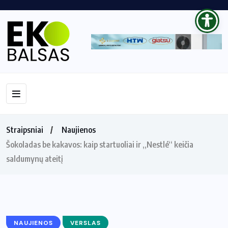
Straipsniai
Naujienos
Šokoladas be kakavos: kaip startuoliai ir „Nestlé“ keičia
saldumynų ateitį
NAUJIENOS
VERSLAS